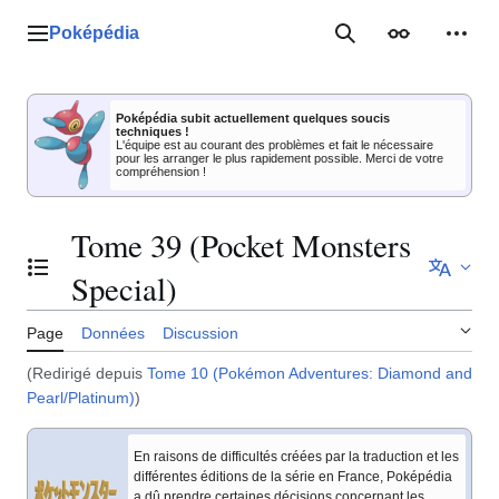
Aller
au
Poképédia
Menu principal
Rechercher
Apparence
Outil
contenu
Poképédia subit actuellement quelques soucis
techniques !
L'équipe est au courant des problèmes et fait le nécessaire
pour les arranger le plus rapidement possible. Merci de votre
compréhension !
Tome 39 (Pocket Monsters
Basculer la table des matières
Special)
Page
Données
Discussion
(Redirigé depuis
Tome 10 (Pokémon Adventures: Diamond and
Pearl/Platinum)
)
En raisons de difficultés créées par la traduction et les
différentes éditions de la série en France, Poképédia
a dû prendre certaines décisions concernant les