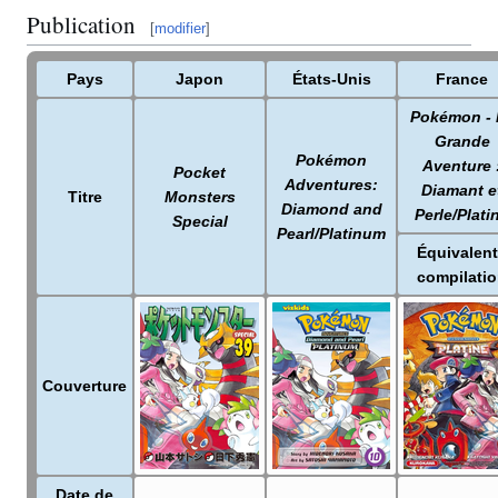
Publication
[
modifier
]
Pays
Japon
États-Unis
France
Pokémon - 
Grande
Pokémon
Aventure
Pocket
Adventures:
Diamant e
Titre
Monsters
Diamond and
Perle/Plati
Special
Pearl/Platinum
Équivalen
compilati
Couverture
Date de