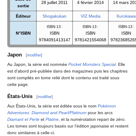
28 juillet 2011
4 février 2014
14 mars 20
sortie
Éditeur
Shogakukan
VIZ Media
Kurokawa
ISBN-13
:
ISBN-13
:
ISBN-13
:
N°ISBN
ISBN
ISBN
ISBN
9784091413147
9781421554068
9782368526
Japon
[
modifier
]
Au Japon, la série est nommée
Pocket Monsters Special
. Elle
est d'abord pré-publiée dans des magazines puis les chapitres
sont compilés en tome relié dont le contenu est traité sous
cette page.
États-Unis
[
modifier
]
Aux États-Unis, la série est éditée sous le nom
Pokémon
Adventures: Diamond and Pearl/Platinum
pour les arcs
Diamant et Perle
et
Platine
, et la numérotation repart de zéro.
Les tomes sont toujours basés sur l'édition japonaise et restent
donc similaires à celle-ci.