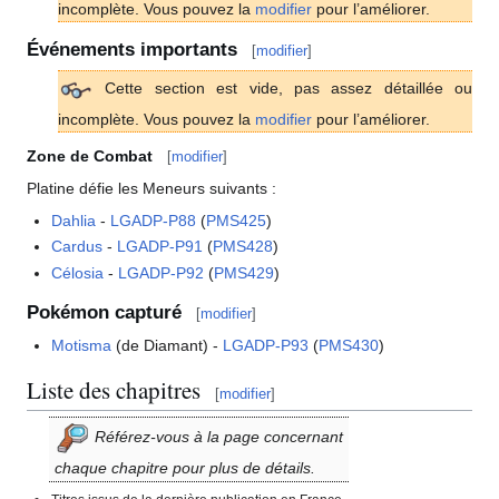
incomplète. Vous pouvez la
modifier
pour l’améliorer.
Événements importants
[
modifier
]
Cette section est vide, pas assez détaillée ou
incomplète. Vous pouvez la
modifier
pour l’améliorer.
Zone de Combat
[
modifier
]
Platine défie les Meneurs suivants
:
Dahlia
-
LGADP-P88
(
PMS425
)
Cardus
-
LGADP-P91
(
PMS428
)
Célosia
-
LGADP-P92
(
PMS429
)
Pokémon capturé
[
modifier
]
Motisma
(de Diamant) -
LGADP-P93
(
PMS430
)
Liste des chapitres
[
modifier
]
Référez-vous à la page concernant
chaque chapitre pour plus de détails.