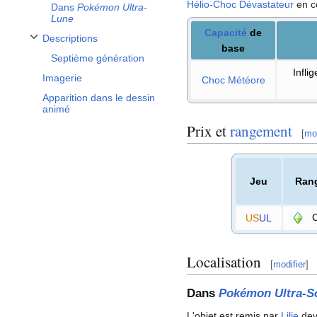
Hélio-Choc Dévastateur
en c
Dans
Pokémon Ultra-
Lune
Capacité
de
Descriptions
Afficher / masquer la sous-section Descriptions
base
Septième génération
Infli
Imagerie
Choc Météore
Apparition dans le dessin
animé
Prix et
rangement
[
mod
Jeu
Ran
C
US
UL
Localisation
[
modifier
]
Dans
Pokémon Ultra-So
L'objet est remis par
Lilie
dev