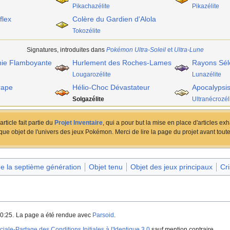
Pikachazélite
Pikazélite
flex
Colère du Gardien d'Alola
Tokozélite
Signatures, introduites dans
Pokémon Ultra-Soleil
et
Ultra-Lune
ie Flamboyante
Hurlement des Roches-Lames
Rayons Sél
Lougarozélite
Lunazélite
rape
Hélio-Choc Dévastateur
Apocalypsi
Solgazélite
Ultranécrozél
article fait partie du
Projet Inventaire
, qui a pour but la mise en place d'articles exh
ue objet de l'univers des jeux Pokémon. Merci de lire la page du projet avant toute
de la septième génération
Objet tenu
Objet des jeux principaux
Cri
0:25.
La page a été rendue avec
Parsoid
.
iale-Partage des Conditions Initiales à l'Identique 3.0
sauf mention contraire.