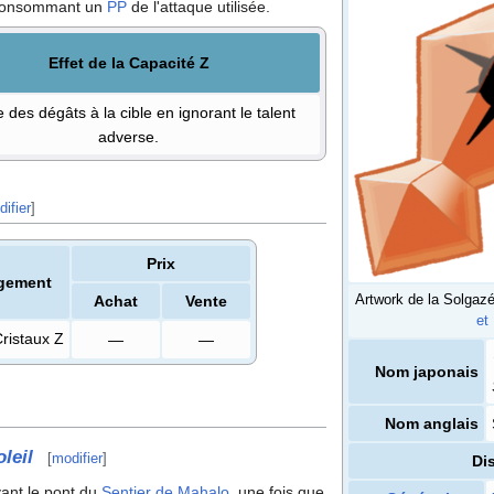
onsommant un
PP
de l'attaque utilisée.
Effet de la Capacité Z
ge des dégâts à la cible en ignorant le talent
adverse.
ifier
]
Prix
gement
Artwork de la Solgazé
Achat
Vente
et
ristaux Z
—
—
Nom japonais
Nom anglais
leil
[
modifier
]
Dis
ant le pont du
Sentier de Mahalo
, une fois que