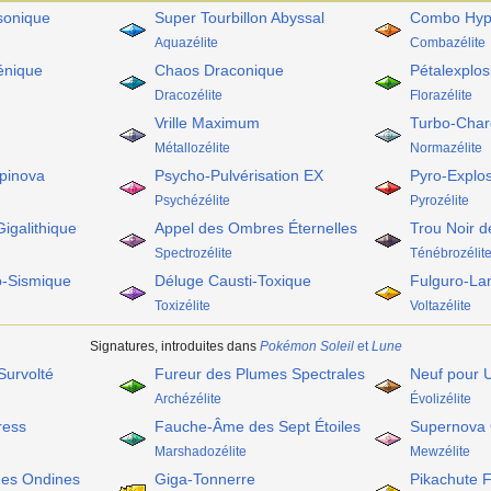
sonique
Super Tourbillon Abyssal
Combo Hyp
Aquazélite
Combazélite
énique
Chaos Draconique
Pétalexplos
Dracozélite
Florazélite
Vrille Maximum
Turbo-Char
Métallozélite
Normazélite
pinova
Psycho-Pulvérisation EX
Pyro-Explo
Psychézélite
Pyrozélite
igalithique
Appel des Ombres Éternelles
Trou Noir 
Spectrozélite
Ténébrozélit
o-Sismique
Déluge Causti-Toxique
Fulguro-La
Toxizélite
Voltazélite
Signatures, introduites dans
Pokémon Soleil
et
Lune
Survolté
Fureur des Plumes Spectrales
Neuf pour 
Archézélite
Évolizélite
ress
Fauche-Âme des Sept Étoiles
Supernova O
Marshadozélite
Mewzélite
es Ondines
Giga-Tonnerre
Pikachute 