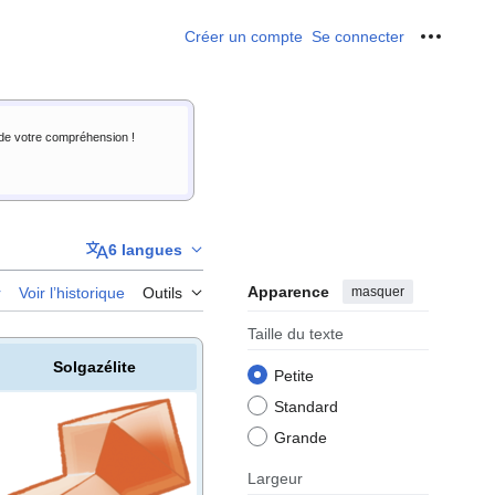
Créer un compte
Se connecter
Outils p
i de votre compréhension !
6 langues
Apparence
masquer
r
Voir l’historique
Outils
Taille du texte
Solgazélite
Petite
Standard
Grande
Largeur