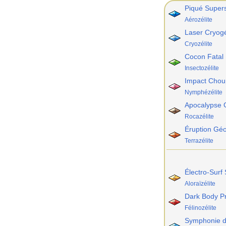
Piqué Super
Aérozélite
Laser Cryog
Cryozélite
Cocon Fatal
Insectozélite
Impact Chou
Nymphézélite
Apocalypse G
Rocazélite
Éruption Gé
Terrazélite
Électro-Surf 
Aloraïzélite
Dark Body P
Félinozélite
Symphonie d