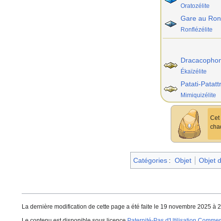
Oratozélite
Gare au Ron
Ronflézélite
Dracacophon
Ékaïzélite
Patati-Patatt
Mimiquizélite
Cet 
chaq
Catégories
:
Objet
Objet 
La dernière modification de cette page a été faite le 19 novembre 2025 à 2
Le contenu est disponible sous licence
Paternité-Pas d'Utilisation Commerc