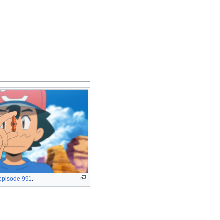
épisode 991
.