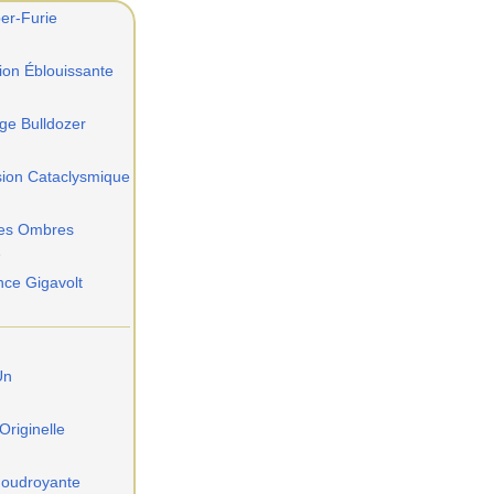
er-Furie
ion Éblouissante
ge Bulldozer
sion Cataclysmique
des Ombres
e
nce Gigavolt
Un
riginelle
Foudroyante