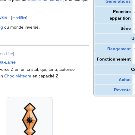
Générations
Première
une
apparition
[
modifier
]
og
du monde inversé.
Série
U
Rangement
modifier
]
Fonctionnement
tra-Lune
rce Z en un cristal, qui, tenu, autorise
C
son
Choc Météore
en capacité Z.
Achat
Revente