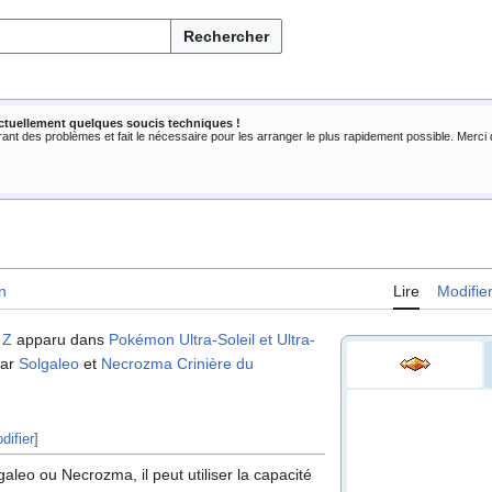
Rechercher
ctuellement quelques soucis techniques !
rant des problèmes et fait le nécessaire pour les arranger le plus rapidement possible. Merc
n
Lire
Modifie
 Z
apparu dans
Pokémon Ultra-Soleil et Ultra-
par
Solgaleo
et
Necrozma Crinière du
difier
]
galeo ou Necrozma, il peut utiliser la capacité