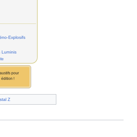
éno-Explosifs
s Luminis
ite
austifs pour
 édition
!
stal Z