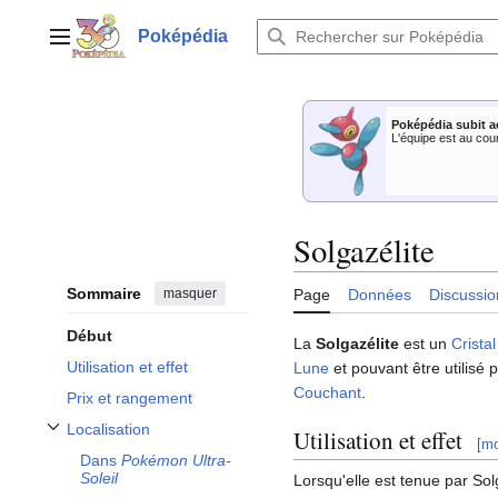
Aller
au
Poképédia
Menu principal
contenu
Poképédia subit a
L'équipe est au cou
Solgazélite
Sommaire
masquer
Page
Données
Discussio
Début
La
Solgazélite
est un
Cristal
Utilisation et effet
Lune
et pouvant être utilisé 
Couchant
.
Prix et rangement
Localisation
Utilisation et effet
Afficher / masquer la sous-section Localisation
[
mo
Dans
Pokémon Ultra-
Soleil
Lorsqu'elle est tenue par Sol