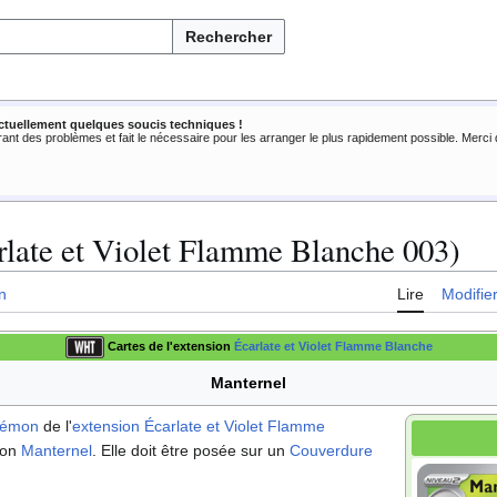
Rechercher
ctuellement quelques soucis techniques !
rant des problèmes et fait le nécessaire pour les arranger le plus rapidement possible. Merc
late et Violet Flamme Blanche 003)
n
Lire
Modifie
Cartes de l'extension
Écarlate et Violet Flamme Blanche
Manternel
kémon
de l'
extension
Écarlate et Violet Flamme
mon
Manternel
. Elle doit être posée sur un
Couverdure