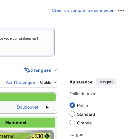
Créer un compte
Se connecter
Outils p
i de votre compréhension !
5 langues
Apparence
masquer
r
Voir l’historique
Outils
Taille du texte
Petite
Doudouvet
►
Standard
Manternel
Grande
Largeur