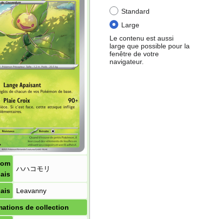
Standard
Large
Le contenu est aussi
large que possible pour la
fenêtre de votre
navigateur.
Nom
ハハコモリ
ais
ais
Leavanny
mations de collection