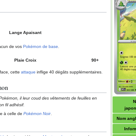
Lange Apaisant
acun de vos
Pokémon de base
.
Plaie Croix
90+
 face, cette
attaque
inflige 40 dégâts supplémentaires.
mon
 Pokémon, il leur coud des vêtements de feuilles en
on fil adhésif.
japon
ue à celle de
Pokémon Noir
.
Nom angl
Infor