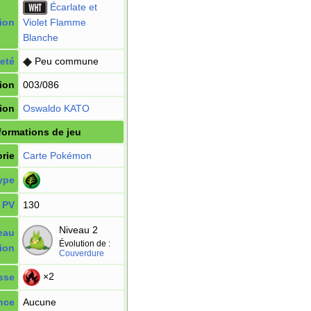
Écarlate et
ion
Violet Flamme
Blanche
eté
Peu commune
ion
003/086
tion
Oswaldo KATO
formations de jeu
rie
Carte Pokémon
ype
PV
130
Niveau 2
eau
Évolution de
:
ion
Couverdure
×2
sse
nce
Aucune