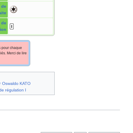
 de
aite
 de
ion
fs pour chaque
iés. Merci de lire
par Oswaldo KATO
e régulation I