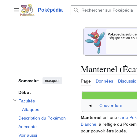
Aller
au
Poképédia
Menu principal
contenu
Poképédia subit a
L'équipe est au cou
Manternel (Écar
Sommaire
masquer
Page
Données
Discussio
Début
Facultés
Afficher / masquer la sous-section Facultés
◄
Couverdure
Attaques
Manternel
est une
carte Po
Description du Pokémon
Blanche
, à l'effigie du Poké
Anecdote
pour pouvoir être jouée.
Voir aussi