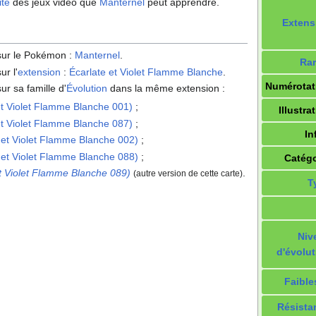
ité
des jeux vidéo que
Manternel
peut apprendre.
Extens
 sur le Pokémon
:
Manternel
.
Rar
ur l'
extension
:
Écarlate et Violet Flamme Blanche
.
Numérotat
ur sa famille d'
Évolution
dans la même extension
:
et Violet Flamme Blanche 001)
;
Illustra
et Violet Flamme Blanche 087)
;
In
 et Violet Flamme Blanche 002)
;
 et Violet Flamme Blanche 088)
;
Catégo
t Violet Flamme Blanche 089)
.
(autre version de cette carte)
T
Niv
d'évolut
Faible
Résista