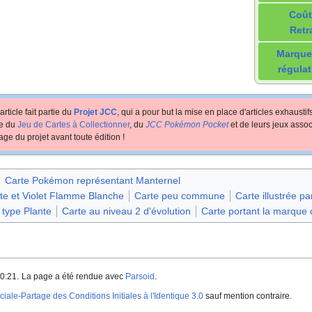
Coût
Retr
Marque
régulat
article fait partie du
Projet JCC
, qui a pour but la mise en place d'articles exhausti
te du
Jeu de Cartes à Collectionner
, du
JCC Pokémon Pocket
et de leurs jeux assoc
age du projet avant toute édition
!
Carte Pokémon représentant Manternel
ate et Violet Flamme Blanche
Carte peu commune
Carte illustrée 
 type Plante
Carte au niveau 2 d'évolution
Carte portant la marque d
0:21.
La page a été rendue avec
Parsoid
.
iale-Partage des Conditions Initiales à l'Identique 3.0
sauf mention contraire.