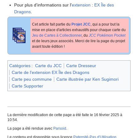
Pour plus d'informations sur l'
extension
:
EX Île des
Dragons
.
Cet article fait partie du
Projet JCC
, qui a pour but la
mise en place d'articles exhaustifs pour chaque carte du
Jeu de Cartes à Collectionner
, du
JCC Pokémon Pocket
et de leurs jeux associés. Merci de lire la page du projet
avant toute édition
!
Catégories
:
Carte du JCC
Carte Dresseur
Carte de l'extension EX Île des Dragons
Carte peu commune
Carte illustrée par Ken Sugimori
Carte Supporter
La dernière modification de cette page a été faite le 16 février 2025 à
10:54.
La page a été rendue avec
Parsoid
.
Le contenu est disponible sous licence
Paternité-Pas d'Utilisation