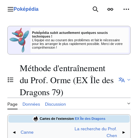
Aller
au
Poképédia
Menu principal
Rechercher
Apparence
Outil
contenu
Poképédia subit actuellement quelques soucis
techniques !
L'équipe est au courant des problèmes et fait le nécessaire
pour les arranger le plus rapidement possible. Merci de votre
compréhension !
Méthode d'entraînement
du Prof. Orme (EX Île des
Basculer la table des matières
Dragons 79)
Page
Données
Discussion
Cartes de l'extension
EX Île des Dragons
La recherche du Prof.
◄
Canne
►
Chen