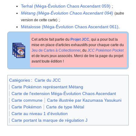
Terhal (Méga-Évolution Chaos Ascendant 059)
;
Métang (Méga-Évolution Chaos Ascendant 094)
(autre
;
version de cette carte)
Métalosse (Méga-Évolution Chaos Ascendant 061)
.
Cet article fait partie du
Projet JCC
, qui a pour but la
mise en place d'articles exhaustifs pour chaque carte du
Jeu de Cartes à Collectionner
, du
JCC Pokémon Pocket
et de leurs jeux associés. Merci de lire la page du projet
avant toute édition
!
Catégories
:
Carte du JCC
Carte Pokémon représentant Métang
Carte de l'extension Méga-Évolution Chaos Ascendant
Carte commune
Carte illustrée par Kazumasa Yasukuni
Carte Pokémon
Carte de type Métal
Carte au niveau 1 d'évolution
Carte portant la marque de régulation J