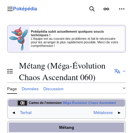
Aller
au
Poképédia
Menu principal
Rechercher
Apparence
Outil
contenu
Poképédia subit actuellement quelques soucis
techniques !
L'équipe est au courant des problèmes et fait le nécessaire
pour les arranger le plus rapidement possible. Merci de votre
compréhension !
Métang (Méga-Évolution
Basculer la table des matières
Chaos Ascendant 060)
Page
Données
Discussion
Cartes de l'extension
Méga-Évolution Chaos Ascendant
◄
Terhal
Métalosse
►
Métang