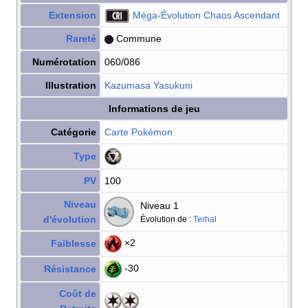
Extension
Méga-Évolution Chaos Ascendant
Rareté
Commune
Numérotation
060/086
Illustration
Kazumasa Yasukuni
Informations de jeu
Catégorie
Carte Pokémon
Type
PV
100
Niveau
Niveau 1
d'évolution
Évolution de
:
Terhal
×2
Faiblesse
-30
Résistance
Coût de