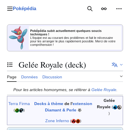
Aller
au
Poképédia
Menu principal
Rechercher
Apparence
Outil
contenu
Poképédia subit actuellement quelques soucis
techniques !
L'équipe est au courant des problèmes et fait le nécessaire
pour les arranger le plus rapidement possible. Merci de votre
compréhension !
Gelée Royale (deck)
Basculer la table des matières
Page
Données
Discussion
Pour les articles homonymes, se référer à
Gelée Royale
.
Gelée
Terra Firma
Decks à thème
de l'
extension
Royale
(
Diamant & Perle
(
)
)
Zone Inferno
(
)