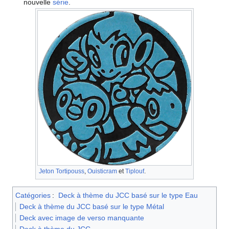
nouvelle
série
.
Jeton
Tortipouss
,
Ouisticram
et
Tiplouf
.
Catégories
:
Deck à thème du JCC basé sur le type Eau
Deck à thème du JCC basé sur le type Métal
Deck avec image de verso manquante
Deck à thème du JCC