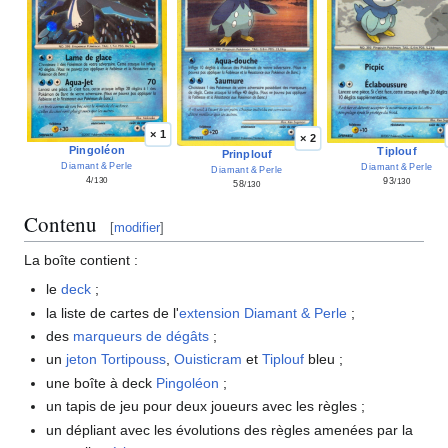
× 1
× 2
Pingoléon
Tiplouf
Prinplouf
Diamant & Perle
Diamant & Perle
Diamant & Perle
4
93
/130
/130
58
/130
Contenu
[
modifier
]
La boîte contient
:
le
deck
;
la liste de cartes de l'
extension
Diamant & Perle
;
des
marqueurs de dégâts
;
un
jeton
Tortipouss
,
Ouisticram
et
Tiplouf
bleu
;
une boîte à deck
Pingoléon
;
un tapis de jeu pour deux joueurs avec les règles
;
un dépliant avec les évolutions des règles amenées par la