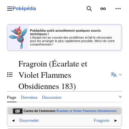
Aller
au
Poképédia
Menu principal
Rechercher
Apparence
Outil
contenu
Poképédia subit actuellement quelques soucis
techniques !
L'équipe est au courant des problèmes et fait le nécessaire
pour les arranger le plus rapidement possible. Merci de votre
compréhension !
Fragroin (Écarlate et
Violet Flammes
Basculer la table des matières
Obsidiennes 183)
Page
Données
Discussion
Cartes de l'extension
Écarlate et Violet Flammes Obsidiennes
◄
Gourmelet
Fragroin
►