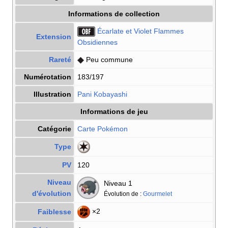
Informations de collection
Écarlate et Violet Flammes
Extension
Obsidiennes
Rareté
Peu commune
Numérotation
183/197
Illustration
Pani Kobayashi
Informations de jeu
Catégorie
Carte Pokémon
Type
PV
120
Niveau
Niveau 1
d'évolution
Évolution de
:
Gourmelet
×2
Faiblesse