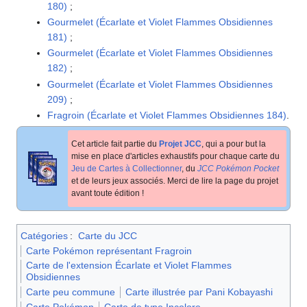
180)
;
Gourmelet (Écarlate et Violet Flammes Obsidiennes
181)
;
Gourmelet (Écarlate et Violet Flammes Obsidiennes
182)
;
Gourmelet (Écarlate et Violet Flammes Obsidiennes
209)
;
Fragroin (Écarlate et Violet Flammes Obsidiennes 184)
.
Cet article fait partie du
Projet JCC
, qui a pour but la
mise en place d'articles exhaustifs pour chaque carte du
Jeu de Cartes à Collectionner
, du
JCC Pokémon Pocket
et de leurs jeux associés. Merci de lire la page du projet
avant toute édition
!
Catégories
:
Carte du JCC
Carte Pokémon représentant Fragroin
Carte de l'extension Écarlate et Violet Flammes
Obsidiennes
Carte peu commune
Carte illustrée par Pani Kobayashi
Carte Pokémon
Carte de type Incolore