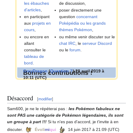
les ébauches
de discussion,
d'articles
,
poser directement une
en participant
question
concernant
aux
projets en
Poképédia ou les grands
cours
,
thèmes Pokémon
,
ou encore en
ou même venir discuter sur le
allant
chat IRC
, le
serveur Discord
consulter le
ou le
forum
.
tableau de
bord
.
GreyDragon
(
Question
?
) 28 avril 2019 à
Bonnes contributions
!
10:11 (UTC)
Désaccord
[
modifier
]
Sam600, je ne le répéterai pas
:
les Pokémon fabuleux ne
sont PAS une catégorie de Pokémon légendaires, ils sont
un groupe à part
!!!
Si tu n'es pas d'accord, je t'invite à en
discuter.
Évoli
mi
qui
14 juin 2017 à 21:09 (UTC)