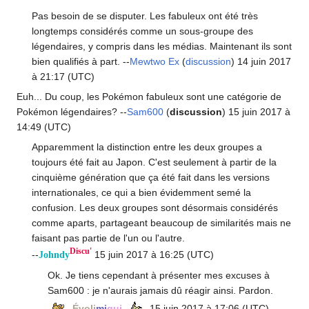
Pas besoin de se disputer. Les fabuleux ont été très
longtemps considérés comme un sous-groupe des
légendaires, y compris dans les médias. Maintenant ils sont
bien qualifiés à part. --
Mewtwo Ex
(
discussion
) 14 juin 2017
à 21:17 (UTC)
Euh... Du coup, les Pokémon fabuleux sont une catégorie de
Pokémon légendaires? --
Sam600
(
discussion
) 15 juin 2017 à
14:49 (UTC)
Apparemment la distinction entre les deux groupes a
toujours été fait au Japon. C'est seulement à partir de la
cinquième génération que ça été fait dans les versions
internationales, ce qui a bien évidemment semé la
confusion. Les deux groupes sont désormais considérés
comme aparts, partageant beaucoup de similarités mais ne
faisant pas partie de l'un ou l'autre.
Discu'
--
15 juin 2017 à 16:25 (UTC)
Johndy
Ok. Je tiens cependant à présenter mes excuses à
Sam600
: je n'aurais jamais dû réagir ainsi. Pardon.
Évoli
mi
qui
15 juin 2017 à 17:06 (UTC)