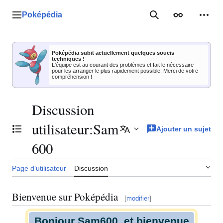
Aller
au
Poképédia
Menu principal
Rechercher
Apparence
Outil
contenu
Poképédia subit actuellement quelques soucis
techniques !
L'équipe est au courant des problèmes et fait le nécessaire
pour les arranger le plus rapidement possible. Merci de votre
compréhension !
Discussion
utilisateur
:
Sam
Ajouter un sujet
Basculer la table des matières
Ajouter des langues
600
Page d’utilisateur
Discussion
Bienvenue sur Poképédia
[
modifier
]
Bonjour Sam600, et bienvenue