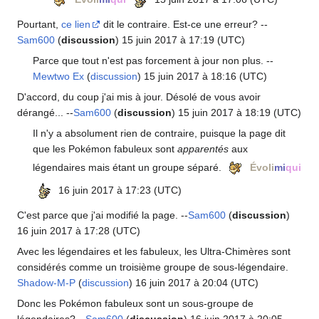
Pourtant,
ce lien
dit le contraire. Est-ce une erreur? --
Sam600
(
discussion
) 15 juin 2017 à 17:19 (UTC)
Parce que tout n'est pas forcement à jour non plus. --
Mewtwo Ex
(
discussion
) 15 juin 2017 à 18:16 (UTC)
D'accord, du coup j'ai mis à jour. Désolé de vous avoir
dérangé... --
Sam600
(
discussion
) 15 juin 2017 à 18:19 (UTC)
Il n'y a absolument rien de contraire, puisque la page dit
que les Pokémon fabuleux sont
apparentés
aux
légendaires mais étant un groupe séparé.
Évoli
mi
qui
16 juin 2017 à 17:23 (UTC)
C'est parce que j'ai modifié la page. --
Sam600
(
discussion
)
16 juin 2017 à 17:28 (UTC)
Avec les légendaires et les fabuleux, les Ultra-Chimères sont
considérés comme un troisième groupe de sous-légendaire.
Shadow-M-P
(
discussion
) 16 juin 2017 à 20:04 (UTC)
Donc les Pokémon fabuleux sont un sous-groupe de
légendaires? --
Sam600
(
discussion
) 16 juin 2017 à 20:05