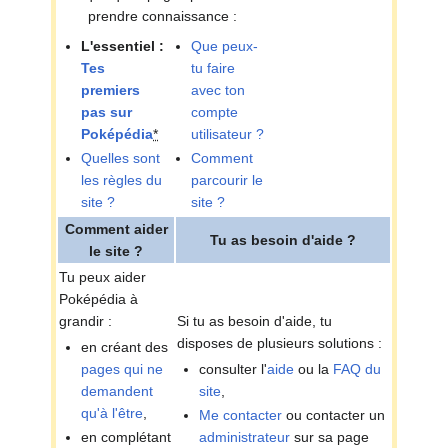
prendre connaissance
:
L'essentiel
:
Que peux-
Tes
tu faire
premiers
avec ton
pas sur
compte
Poképédia
*
utilisateur
?
Quelles sont
Comment
les règles du
parcourir le
site
?
site
?
Comment aider
Tu as besoin d'aide
?
le site
?
Tu peux aider
Poképédia à
grandir
:
Si tu as besoin d'aide, tu
disposes de plusieurs solutions
:
en créant des
pages qui ne
consulter l'
aide
ou la
FAQ du
demandent
site
,
qu'à l'être
,
Me contacter
ou contacter un
en complétant
administrateur
sur sa page