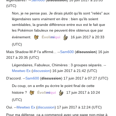
(UTC)
Non, je ne pense pas. Je dirais plutôt qu'ils sont "reliés" aux
légendaires sans
vraiment
en être
: bien qu'ils soient
semblables, la grande différence entre eux est le fait que
les Pokémon fabuleux ne peuvent être obtenus que par
évènement.
Évoli
mi
qui
16 juin 2017 à 20:33
(UTC)
Mais Shadow-M-P l'a affirmé... --
Sam600
(
discussion
) 16 juin
2017 à 20:35 (UTC)
Légendaires, Fabuleux, Chimères
: 3 groupes séparés. --
Mewtwo Ex
(
discussion
) 16 juin 2017 à 21:42 (UTC)
D'accord. --
Sam600
(
discussion
) 17 juin 2017 à 07:27 (UTC)
Du coup, on a enfin pu écrire le point final de cette
histoire
?
Évoli
mi
qui
17 juin 2017 à 10:24
(UTC)
Oui. --
Mewtwo Ex
(
discussion
) 17 juin 2017 à 12:24 (UTC)
Pour ma défense, ça a commencé avec une page non-mise à