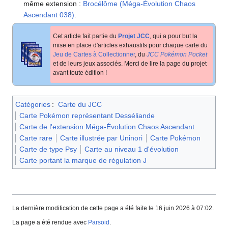
même extension
:
Brocélôme (Méga-Évolution Chaos
Ascendant 038)
.
Cet article fait partie du
Projet JCC
, qui a pour but la
mise en place d'articles exhaustifs pour chaque carte du
Jeu de Cartes à Collectionner
, du
JCC Pokémon Pocket
et de leurs jeux associés. Merci de lire la page du projet
avant toute édition
!
Catégories
:
Carte du JCC
Carte Pokémon représentant Desséliande
Carte de l'extension Méga-Évolution Chaos Ascendant
Carte rare
Carte illustrée par Uninori
Carte Pokémon
Carte de type Psy
Carte au niveau 1 d'évolution
Carte portant la marque de régulation J
La dernière modification de cette page a été faite le 16 juin 2026 à 07:02.
La page a été rendue avec
Parsoid
.