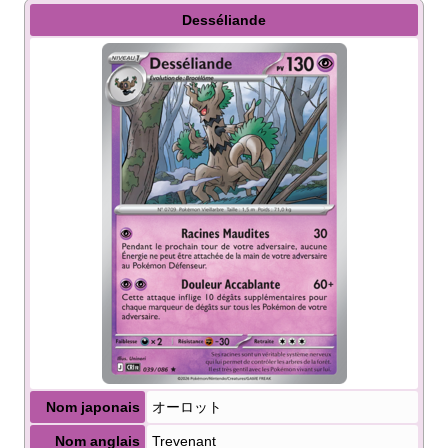
Desséliande
Nom japonais
オーロット
Nom anglais
Trevenant