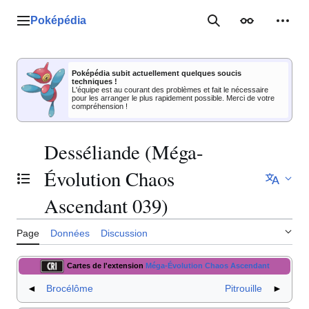
Aller
au
Poképédia
Menu principal
Rechercher
Apparence
Outil
contenu
Poképédia subit actuellement quelques soucis
techniques !
L'équipe est au courant des problèmes et fait le nécessaire
pour les arranger le plus rapidement possible. Merci de votre
compréhension !
Desséliande (Méga-
Évolution Chaos
Basculer la table des matières
Ascendant 039)
Page
Données
Discussion
Cartes de l'extension
Méga-Évolution Chaos Ascendant
◄
Brocélôme
Pitrouille
►