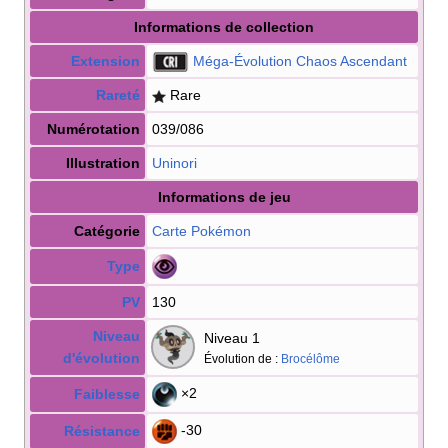
Informations de collection
Extension
Méga-Évolution Chaos Ascendant
Rareté
Rare
Numérotation
039/086
Illustration
Uninori
Informations de jeu
Catégorie
Carte Pokémon
Type
PV
130
Niveau
Niveau 1
d'évolution
Évolution de
:
Brocélôme
×2
Faiblesse
-30
Résistance