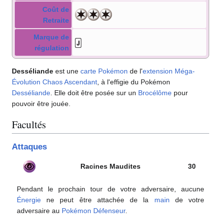
Coût de
Retraite
Marque de
régulation
Desséliande
est une
carte Pokémon
de l'
extension
Méga-
Évolution Chaos Ascendant
, à l'effigie du Pokémon
Desséliande
. Elle doit être posée sur un
Brocélôme
pour
pouvoir être jouée.
Facultés
Attaques
Racines Maudites
30
Pendant le prochain tour de votre adversaire, aucune
Énergie
ne peut être attachée de la
main
de votre
adversaire au
Pokémon Défenseur
.