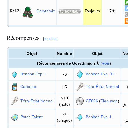
0812
Gorythmic
Toujours
7★
Récompenses
[
modifier
]
Objet
Nombre
Objet
No
Récompenses de Gorythmic 7★ (
voir
)
Bonbon Exp. L
Bonbon Exp. XL
×6
Carbone
Téra-Éclat Normal
×5
×10
Téra-Éclat Normal
CT066
(
Plaquage
)
(hôte)
(u
×1
Patch Talent
Bonbon Exp. L
(unique)
(