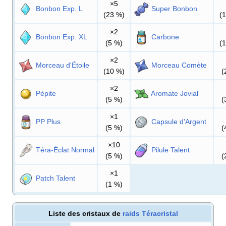
×5
Bonbon Exp. L
Super Bonbon
(23
%)
(
×2
Bonbon Exp. XL
Carbone
(5
%)
(
×2
Morceau d'Étoile
Morceau Comète
(10
%)
(
×2
Pépite
Aromate Jovial
(5
%)
(
×1
PP Plus
Capsule d'Argent
(5
%)
(
×10
Téra-Éclat Normal
Pilule Talent
(5
%)
(
×1
Patch Talent
(1
%)
Liste des cristaux de
raids Téracristal