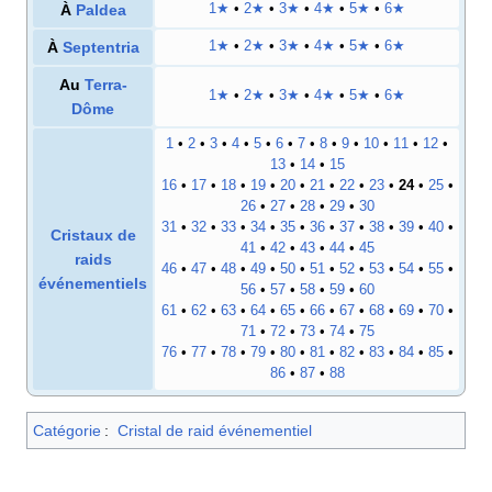
À
Paldea
1★
•
2★
•
3★
•
4★
•
5★
•
6★
À
Septentria
1★
•
2★
•
3★
•
4★
•
5★
•
6★
Au
Terra-
1★
•
2★
•
3★
•
4★
•
5★
•
6★
Dôme
1
•
2
•
3
•
4
•
5
•
6
•
7
•
8
•
9
•
10
•
11
•
12
•
13
•
14
•
15
16
•
17
•
18
•
19
•
20
•
21
•
22
•
23
•
24
•
25
•
26
•
27
•
28
•
29
•
30
31
•
32
•
33
•
34
•
35
•
36
•
37
•
38
•
39
•
40
•
Cristaux de
41
•
42
•
43
•
44
•
45
raids
46
•
47
•
48
•
49
•
50
•
51
•
52
•
53
•
54
•
55
•
événementiels
56
•
57
•
58
•
59
•
60
61
•
62
•
63
•
64
•
65
•
66
•
67
•
68
•
69
•
70
•
71
•
72
•
73
•
74
•
75
76
•
77
•
78
•
79
•
80
•
81
•
82
•
83
•
84
•
85
•
86
•
87
•
88
Catégorie
:
Cristal de raid événementiel