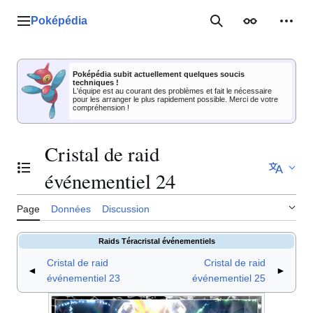
Aller
au
Poképédia
Menu principal
Rechercher
Apparence
Outil
contenu
Poképédia subit actuellement quelques soucis
techniques !
L'équipe est au courant des problèmes et fait le nécessaire
pour les arranger le plus rapidement possible. Merci de votre
compréhension !
Cristal de raid
Basculer la table des matières
événementiel 24
Page
Données
Discussion
Raids Téracristal événementiels
Cristal de raid
Cristal de raid
◄
►
événementiel 23
événementiel 25