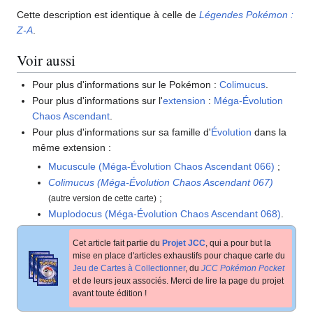
Cette description est identique à celle de
Légendes Pokémon
:
Z-A
.
Voir aussi
Pour plus d'informations sur le Pokémon
:
Colimucus
.
Pour plus d'informations sur l'
extension
:
Méga-Évolution
Chaos Ascendant
.
Pour plus d'informations sur sa famille d'
Évolution
dans la
même extension
:
Mucuscule (Méga-Évolution Chaos Ascendant 066)
;
Colimucus (Méga-Évolution Chaos Ascendant 067)
;
(autre version de cette carte)
Muplodocus (Méga-Évolution Chaos Ascendant 068)
.
Cet article fait partie du
Projet JCC
, qui a pour but la
mise en place d'articles exhaustifs pour chaque carte du
Jeu de Cartes à Collectionner
, du
JCC Pokémon Pocket
et de leurs jeux associés. Merci de lire la page du projet
avant toute édition
!