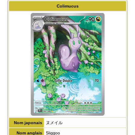
Colimucus
Nom japonais
ヌメイル
Nom anglais
Sliggoo