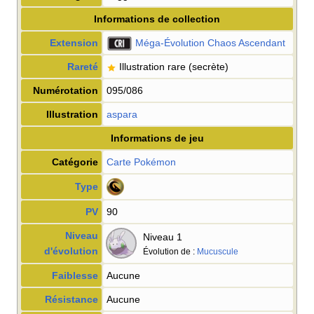
Informations de collection
Extension
Méga-Évolution Chaos Ascendant
Rareté
Illustration rare
(secrète)
Numérotation
095/086
Illustration
aspara
Informations de jeu
Catégorie
Carte Pokémon
Type
PV
90
Niveau
Niveau 1
d'évolution
Évolution de
:
Mucuscule
Faiblesse
Aucune
Résistance
Aucune