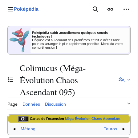
Aller
au
Poképédia
Menu principal
Rechercher
Apparence
Outil
contenu
Poképédia subit actuellement quelques soucis
techniques !
L'équipe est au courant des problèmes et fait le nécessaire
pour les arranger le plus rapidement possible. Merci de votre
compréhension !
Colimucus (Méga-
Évolution Chaos
Basculer la table des matières
Ascendant 095)
Page
Données
Discussion
Cartes de l'extension
Méga-Évolution Chaos Ascendant
◄
Métang
Tauros
►