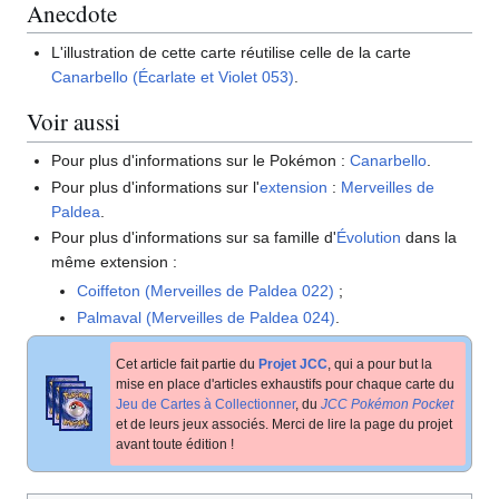
Anecdote
L'illustration de cette carte réutilise celle de la carte
Canarbello (Écarlate et Violet 053)
.
Voir aussi
Pour plus d'informations sur le Pokémon
:
Canarbello
.
Pour plus d'informations sur l'
extension
:
Merveilles de
Paldea
.
Pour plus d'informations sur sa famille d'
Évolution
dans la
même extension
:
Coiffeton (Merveilles de Paldea 022)
;
Palmaval (Merveilles de Paldea 024)
.
Cet article fait partie du
Projet JCC
, qui a pour but la
mise en place d'articles exhaustifs pour chaque carte du
Jeu de Cartes à Collectionner
, du
JCC Pokémon Pocket
et de leurs jeux associés. Merci de lire la page du projet
avant toute édition
!