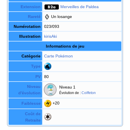
Extension
Merveilles de Paldea
Rareté
Un losange
Numérotation
023/093
Illustration
kirisAki
Informations de jeu
Catégorie
Carte Pokémon
Type
PV
80
Niveau
Niveau 1
d'évolution
Évolution de
:
Coiffeton
+20
Faiblesse
Coût de
Retraite