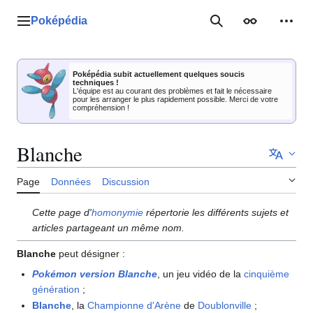
Aller
au
Poképédia
Menu principal
Rechercher
Apparence
Outil
contenu
Poképédia subit actuellement quelques soucis
techniques !
L'équipe est au courant des problèmes et fait le nécessaire
pour les arranger le plus rapidement possible. Merci de votre
compréhension !
Blanche
Page
Données
Discussion
Cette page d'
homonymie
répertorie les différents sujets et
articles partageant un même nom.
Blanche
peut désigner
:
Pokémon version Blanche
, un jeu vidéo de la
cinquième
génération
;
Blanche
, la
Championne d'Arène
de
Doublonville
;