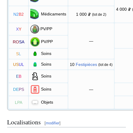
4 000
Médicaments
N2
B2
1 000
(lot de 2)
PV/PP
X
Y
—
PV/PP
RO
SA
Soins
S
L
Soins
US
UL
10
Festipièces
(lot de 4)
Soins
E
B
Soins
DE
PS
—
Objets
LPA
Localisations
[
modifier
]