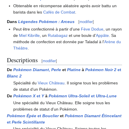
Obtenable en récompense aléatoire après avoir battu un
barista dans les
Cafés de Combat
.
Dans
Légendes Pokémon
: Arceus
[
modifier
]
Peut être confectionné à partir d'une
Fève Dodue
, un rayon
de
Miel Kibrille
, un
Rutabagaz
et une boule d'
Appâte
. Sa
méthode de confection est donnée par Taladal à l'
Arène du
Théâtre
.
Descriptions
[
modifier
]
De
Pokémon Diamant
,
Perle
et
Platine
à
Pokémon Noir 2
et
Blanc 2
Spécialité du
Vieux Château
. Il soigne tous les problèmes
de statut d'un Pokémon.
De
Pokémon X
et
Y
à
Pokémon Ultra-Soleil
et
Ultra-Lune
Une spécialité du Vieux Château. Elle soigne tous les
problèmes de statut d'un Pokémon.
Pokémon Épée
et
Bouclier
et
Pokémon Diamant Étincelant
et
Perle Scintillante
Une spécialité du Vieux Château. Soigne toutes les