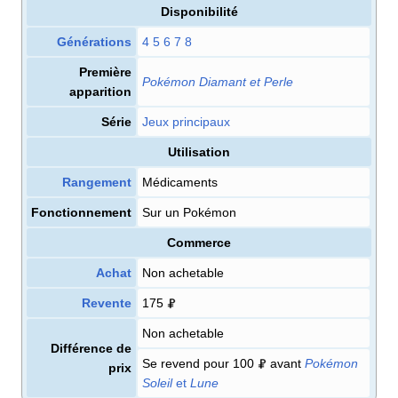
Disponibilité
Générations
4
5
6
7
8
Première
Pokémon Diamant et Perle
apparition
Série
Jeux principaux
Utilisation
Rangement
Médicaments
Fonctionnement
Sur un Pokémon
Commerce
Achat
Non achetable
Revente
175
Non achetable
Différence de
Se revend pour 100
avant
Pokémon
prix
Soleil
et
Lune