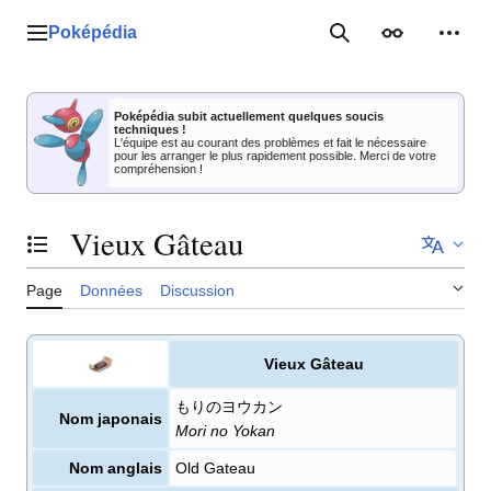
Aller
au
Poképédia
Menu principal
Rechercher
Apparence
Outil
contenu
Poképédia subit actuellement quelques soucis
techniques !
L'équipe est au courant des problèmes et fait le nécessaire
pour les arranger le plus rapidement possible. Merci de votre
compréhension !
Vieux Gâteau
Basculer la table des matières
Page
Données
Discussion
Vieux Gâteau
もりのヨウカン
Nom japonais
Mori no Yokan
Nom anglais
Old Gateau