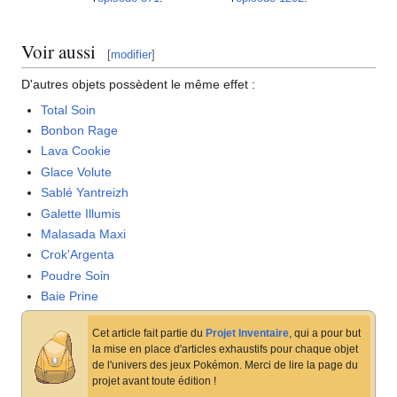
Voir aussi
[
modifier
]
D'autres objets possèdent le même effet
:
Total Soin
Bonbon Rage
Lava Cookie
Glace Volute
Sablé Yantreizh
Galette Illumis
Malasada Maxi
Crok'Argenta
Poudre Soin
Baie Prine
Cet article fait partie du
Projet Inventaire
, qui a pour but
la mise en place d'articles exhaustifs pour chaque objet
de l'univers des jeux Pokémon. Merci de lire la page du
projet avant toute édition
!