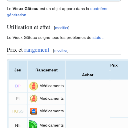
Le
Vieux Gâteau
est un objet apparu dans la
quatrième
génération
.
Utilisation et effet
[
modifier
]
Le Vieux Gâteau soigne tous les problèmes de
statut
.
Prix et
rangement
[
modifier
]
Prix
Jeu
Rangement
Achat
Médicaments
D
P
Médicaments
Pt
—
Médicaments
HG
SS
Médicaments
N
B