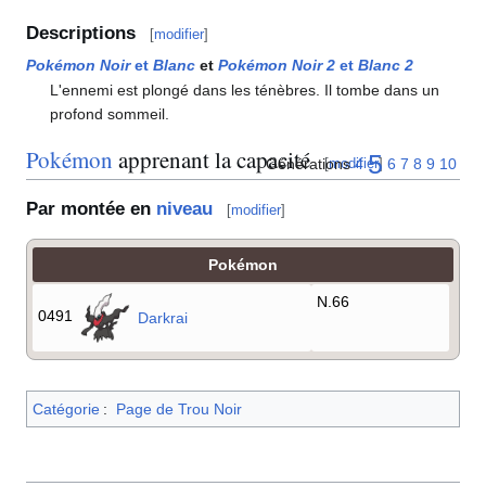
Descriptions
[
modifier
]
Pokémon Noir
et
Blanc
et
Pokémon Noir 2
et
Blanc 2
L'ennemi est plongé dans les ténèbres. Il tombe dans un
profond sommeil.
Pokémon
apprenant la capacité
5
Générations
4
6
7
8
9
10
[
modifier
]
Par montée en
niveau
[
modifier
]
Pokémon
N.66
0491
Darkrai
Catégorie
:
Page de Trou Noir