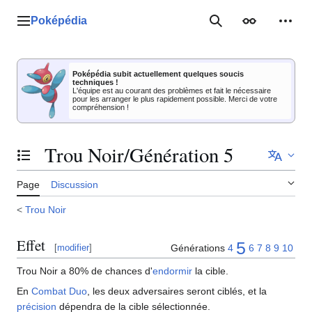
Aller
au
Poképédia
Menu principal
Rechercher
Apparence
Outil
contenu
Poképédia subit actuellement quelques soucis
techniques !
L'équipe est au courant des problèmes et fait le nécessaire
pour les arranger le plus rapidement possible. Merci de votre
compréhension !
Trou Noir/Génération 5
Basculer la table des matières
Page
Discussion
<
Trou Noir
Effet
5
Générations
4
6
7
8
9
10
[
modifier
]
Trou Noir a 80% de chances d'
endormir
la cible.
En
Combat Duo
, les deux adversaires seront ciblés, et la
précision
dépendra de la cible sélectionnée.