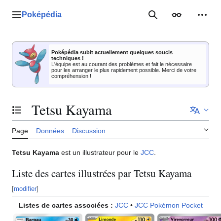
Aller
au
Poképédia
Menu principal
Rechercher
Apparence
Outil
contenu
Poképédia subit actuellement quelques soucis
techniques !
L'équipe est au courant des problèmes et fait le nécessaire
pour les arranger le plus rapidement possible. Merci de votre
compréhension !
Tetsu Kayama
Basculer la table des matières
Page
Données
Discussion
Tetsu Kayama
est un illustrateur pour le
JCC
.
Liste des cartes illustrées par Tetsu Kayama
[
modifier
]
Listes de cartes associées
:
JCC
•
JCC Pokémon Pocket