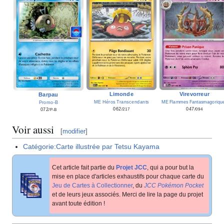
Limonde
Virevorreur
Barpau
ME Héros Transcendants
ME Flammes Fantasmagoriqu
Promo-B
062
047
072
/217
/094
/P-B
Voir aussi
[
modifier
]
Catégorie:Carte illustrée par Tetsu Kayama
Cet article fait partie du
Projet JCC
, qui a pour but la
mise en place d'articles exhaustifs pour chaque carte du
Jeu de Cartes à Collectionner
, du
JCC Pokémon Pocket
et de leurs jeux associés. Merci de lire la page du projet
avant toute édition
!