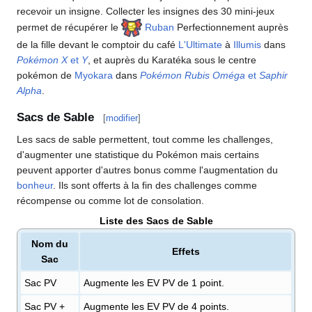
recevoir un insigne. Collecter les insignes des 30 mini-jeux
permet de récupérer le
Ruban
Perfectionnement auprès
de la fille devant le comptoir du café
L'Ultimate
à
Illumis
dans
Pokémon X
et
Y
, et auprès du Karatéka sous le centre
pokémon de
Myokara
dans
Pokémon Rubis Oméga
et
Saphir
Alpha
.
Sacs de Sable
[
modifier
]
Les sacs de sable permettent, tout comme les challenges,
d'augmenter une statistique du Pokémon mais certains
peuvent apporter d'autres bonus comme l'augmentation du
bonheur
. Ils sont offerts à la fin des challenges comme
récompense ou comme lot de consolation.
Liste des Sacs de Sable
Nom du
Effets
Sac
Sac PV
Augmente les EV PV de 1 point.
Sac PV +
Augmente les EV PV de 4 points.