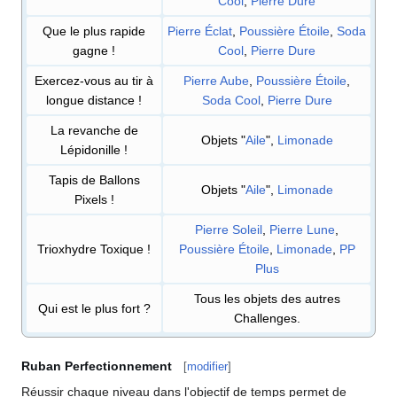
Cool
,
Pierre Dure
Que le plus rapide
Pierre Éclat
,
Poussière Étoile
,
Soda
gagne
!
Cool
,
Pierre Dure
Exercez-vous au tir à
Pierre Aube
,
Poussière Étoile
,
longue distance
!
Soda Cool
,
Pierre Dure
La revanche de
Objets "
Aile
",
Limonade
Lépidonille
!
Tapis de Ballons
Objets "
Aile
",
Limonade
Pixels
!
Pierre Soleil
,
Pierre Lune
,
Trioxhydre Toxique
!
Poussière Étoile
,
Limonade
,
PP
Plus
Tous les objets des autres
Qui est le plus fort
?
Challenges.
Ruban Perfectionnement
[
modifier
]
Réussir chaque niveau dans l'objectif de temps permet de