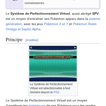
connaissances.
Le
Système de Perfectionnement Virtuel
, aussi abrégé
SPV
,
est un moyen d'entraîner ses Pokémon apparu dans la
sixième
génération
, avec les jeux
Pokémon X
et
Y
et
Pokémon Rubis
Oméga et Saphir Alpha
.
Principe
[
modifier
]
Le
Système de Perfectionnement
Virtuel
est sélectionnable à tout
moment depuis le
PSS
.
Le Système de Perfectionnement Virtuel est un moyen
d'améliorer les
statistiques
de ses Pokémon pour les rendre