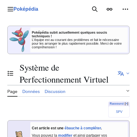
Aller
au
Poképédia
Menu principal
Rechercher
Apparence
Outil
contenu
Poképédia subit actuellement quelques soucis
techniques !
L'équipe est au courant des problèmes et fait le nécessaire
pour les arranger le plus rapidement possible. Merci de votre
compréhension !
Système de
Basculer la table des matières
Perfectionnement Virtuel
Page
Données
Discussion
Raccourci
[
+
]
SPV
Cet article est une
ébauche à compléter
.
Vous pouvez la
modifier
et ainsi partager vos