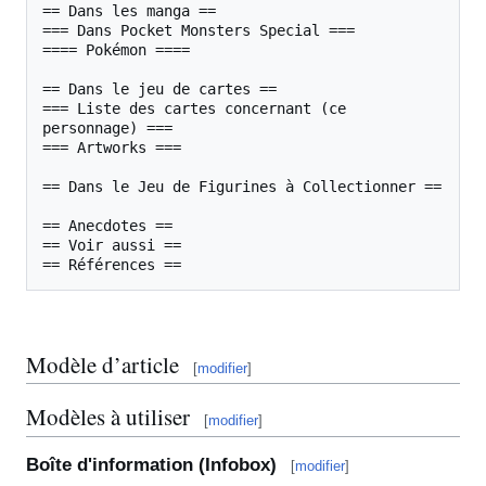
== Dans les manga ==

=== Dans Pocket Monsters Special ===

==== Pokémon ====

== Dans le jeu de cartes ==

=== Liste des cartes concernant (ce 
personnage) ===

=== Artworks ===

== Dans le Jeu de Figurines à Collectionner ==

== Anecdotes ==

== Voir aussi ==

== Références ==
Modèle d’article
[
modifier
]
Modèles à utiliser
[
modifier
]
Boîte d'information (Infobox)
[
modifier
]