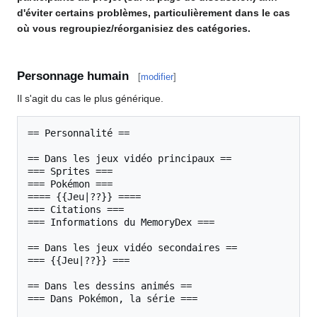
d'éviter certains problèmes, particulièrement dans le cas
où vous regroupiez/réorganisiez des catégories.
Personnage humain
[
modifier
]
Il s'agit du cas le plus générique.
== Personnalité ==

== Dans les jeux vidéo principaux ==

=== Sprites ===

=== Pokémon ===

==== {{Jeu|??}} ====

=== Citations ===

=== Informations du MemoryDex ===

== Dans les jeux vidéo secondaires ==

=== {{Jeu|??}} ===

== Dans les dessins animés ==

=== Dans Pokémon, la série ===
