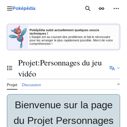
Aller
au
Poképédia
Menu principal
Rechercher
Apparence
Outil
contenu
Poképédia subit actuellement quelques soucis
techniques !
L'équipe est au courant des problèmes et fait le nécessaire
pour les arranger le plus rapidement possible. Merci de votre
compréhension !
Projet
:
Personnages du jeu
Basculer la table des matières
vidéo
Projet
Discussion
Bienvenue sur la page
du Projet Personnages