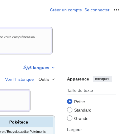
Créer un compte
Se connecter
Outils p
i de votre compréhension !
6 langues
Apparence
masquer
r
Voir l’historique
Outils
Taille du texte
Petite
Standard
Grande
Pokéteca
Largeur
re d'Encyclopædiæ Pokémonis