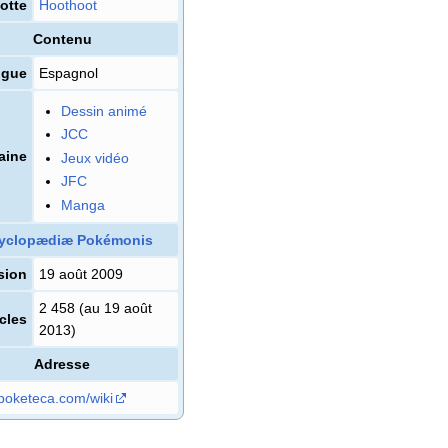
otte
Hoothoot
Contenu
ngue
Espagnol
Dessin animé
JCC
aine
Jeux vidéo
JFC
Manga
yclopædiæ Pokémonis
sion
19 août 2009
2 458 (au 19 août
icles
2013)
Adresse
poketeca.com/wiki