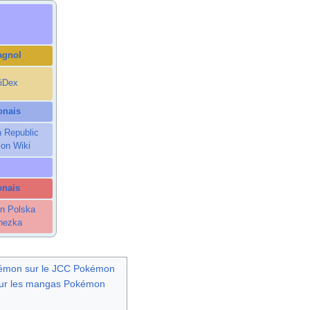
agnol
iDex
onais
 Republic
on Wiki
onais
n Polska
nezka
kémon sur le JCC Pokémon
sur les mangas Pokémon