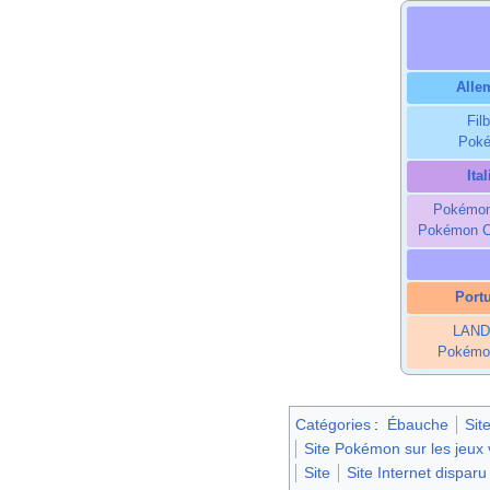
Alle
Fil
Poké
Ita
Pokémon
Pokémon Ce
Port
LAND
Pokémo
Catégories
:
Ébauche
Sit
Site Pokémon sur les jeu
Site
Site Internet disparu