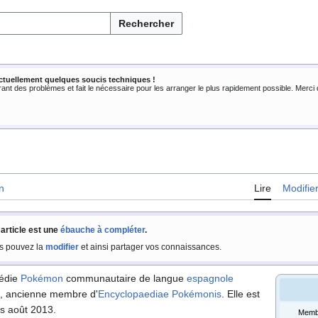
Rechercher
ctuellement quelques soucis techniques !
rant des problèmes et fait le nécessaire pour les arranger le plus rapidement possible. Merc
n
Lire
Modifie
 article est une
ébauche à compléter
.
s pouvez la
modifier
et ainsi partager vos connaissances.
pédie
Pokémon
communautaire de langue
espagnole
, ancienne membre d'
Encyclopaediae Pokémonis
. Elle est
is août 2013.
Memb