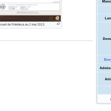
Masc
La
cueil de Pokéteca au 2 mai 2013.
Dom
Enc
Admis
Art