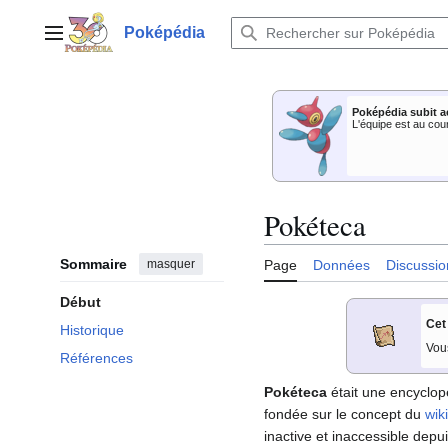
Aller
au
Poképédia
Menu principal
contenu
Poképédia subit a
L'équipe est au cou
Pokéteca
Sommaire
masquer
Page
Données
Discussio
Début
Cet
Historique
Vou
Références
Pokéteca
était une encyclo
fondée sur le concept du
wiki
inactive et inaccessible depu