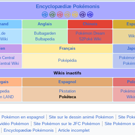
Encyclopædiæ Pokémonis
mand
Anglais
Chinois
Esp
b.de
Bulbagarden
Pokémon Dream
Wik
Wiki
Bulbapedia
52Poké Wiki
lien
Français
Jap
 Central
Pokémon
Poképédia
ntral Wiki
Pokém
Wikis inactifs
ugais
Espagnol
Pol
pedia
Pkstation
Pokémo
n LAND
Pokéteca
Wiki
e Pokémon en espagnol
Site sur le dessin animé Pokémon
Site Po
x vidéo Pokémon
Site Pokémon sur le JFC Pokémon
Site Pokémon 
Encyclopædiæ Pokémonis
Article incomplet