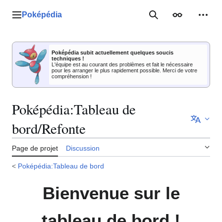
Aller
au
Poképédia
Menu principal
Rechercher
Apparence
Outil
contenu
Poképédia subit actuellement quelques soucis
techniques !
L'équipe est au courant des problèmes et fait le nécessaire
pour les arranger le plus rapidement possible. Merci de votre
compréhension !
Poképédia
:
Tableau de
bord/Refonte
Page de projet
Discussion
<
Poképédia:Tableau de bord
Bienvenue sur le
tableau de bord
!