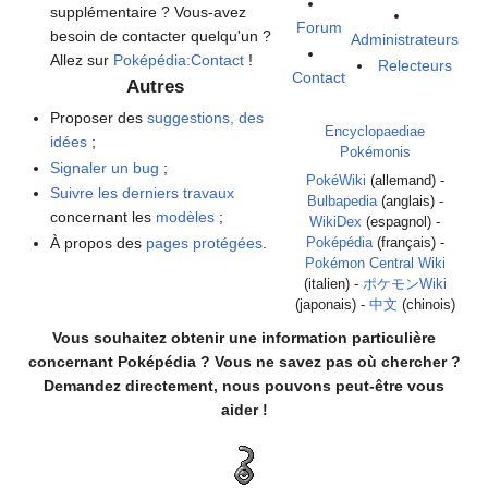
supplémentaire
? Vous-avez
Forum
besoin de contacter quelqu'un
?
Administrateurs
Allez sur
Poképédia:Contact
!
Relecteurs
Contact
Autres
Proposer des
suggestions, des
Encyclopaediae
idées
;
Pokémonis
Signaler un bug
;
PokéWiki
(allemand) -
Suivre les derniers travaux
Bulbapedia
(anglais) -
concernant les
modèles
;
WikiDex
(espagnol) -
À propos des
pages protégées
.
Poképédia
(français) -
Pokémon Central Wiki
(italien) -
ポケモンWiki
(japonais) -
中文
(chinois)
Vous souhaitez obtenir une information particulière
concernant Poképédia
? Vous ne savez pas où chercher
?
Demandez directement, nous pouvons peut-être vous
aider
!