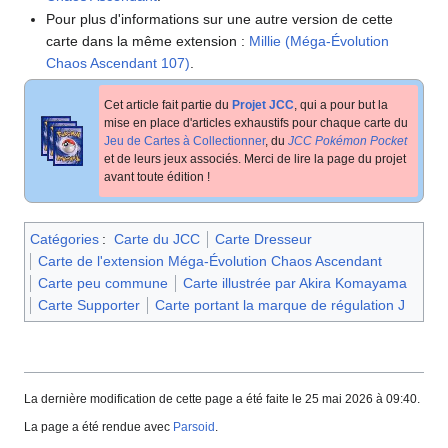
Pour plus d'informations sur une autre version de cette
carte dans la même extension
:
Millie (Méga-Évolution
Chaos Ascendant 107)
.
Cet article fait partie du
Projet JCC
, qui a pour but la
mise en place d'articles exhaustifs pour chaque carte du
Jeu de Cartes à Collectionner
, du
JCC Pokémon Pocket
et de leurs jeux associés. Merci de lire la page du projet
avant toute édition
!
Catégories
:
Carte du JCC
Carte Dresseur
Carte de l'extension Méga-Évolution Chaos Ascendant
Carte peu commune
Carte illustrée par Akira Komayama
Carte Supporter
Carte portant la marque de régulation J
La dernière modification de cette page a été faite le 25 mai 2026 à 09:40.
La page a été rendue avec
Parsoid
.