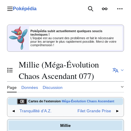
Aller
au
Poképédia
Menu principal
Rechercher
Apparence
Outil
contenu
Poképédia subit actuellement quelques soucis
techniques !
L'équipe est au courant des problèmes et fait le nécessaire
pour les arranger le plus rapidement possible. Merci de votre
compréhension !
Millie (Méga-Évolution
Basculer la table des matières
Chaos Ascendant 077)
Page
Données
Discussion
Cartes de l'extension
Méga-Évolution Chaos Ascendant
◄
Tranquillité d'A.Z.
Filet Grande Prise
►
Millie