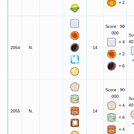
× 2
Score
: 90
000
Sc
40
× 4
2054
N.
14
× 2
× 6
Score
: 90
000
Sc
40
× 4
2055
N.
14
× 6
× 4