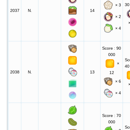
30
× 3
2037
N.
14
× 2
× 4
Score
: 90
000
Sc
×
40
2038
N.
13
12
× 6
× 4
Score
: 70
000
Sc