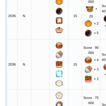
000
Sc
×
40
2035
N.
15
20
× 2
× 5
Score
: 90
000
Sc
40
× 4
2036
N.
15
× 3
× 2
Score
: 75
000
Sc