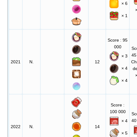
× 6
× 1
Score
: 95
000
Sc
45
× 3
2021
N.
12
Ch
× 4
d
× 4
Score
:
100 000
Sc
40
× 4
2022
N.
14
× 5