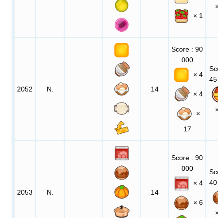
× 1
Score
: 90
000
Sc
× 4
45
2052
N.
14
× 4
×
17
Score
: 90
000
Sc
40
× 4
2053
N.
14
× 6