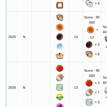
× 4
Score
: 90
000
Sc
×
40
2025
N.
14
12
× 3
× 6
Score
: 90
000
Sc
40
× 3
2026
N.
13
× 7
× 3