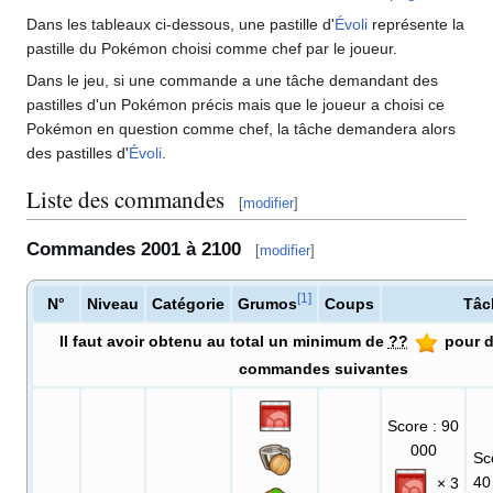
Dans les tableaux ci-dessous, une pastille d'
Évoli
représente la
pastille du Pokémon choisi comme chef par le joueur.
Dans le jeu, si une commande a une tâche demandant des
pastilles d'un Pokémon précis mais que le joueur a choisi ce
Pokémon en question comme chef, la tâche demandera alors
des pastilles d'
Évoli
.
Liste des commandes
[
modifier
]
Commandes 2001 à 2100
[
modifier
]
[
1
]
N°
Niveau
Catégorie
Grumos
Coups
Tâc
Il faut avoir obtenu au total un minimum de
??
pour d
commandes suivantes
Score
: 90
000
Sc
40
× 3