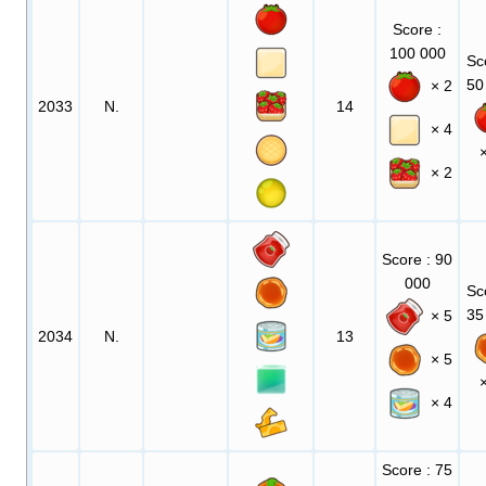
Score
:
100 000
Sc
50
× 2
2033
N.
14
× 4
× 2
Score
: 90
000
Sc
35
× 5
2034
N.
13
× 5
× 4
Score
: 75