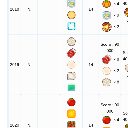
40
× 4
2018
N.
14
× 9
× 2
Score
: 90
000
Sc
40
× 8
2019
N.
14
× 2
× 8
Score
: 90
000
Sc
40
× 4
2020
N.
14