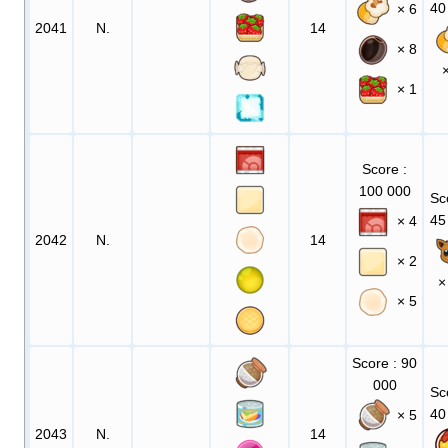
40
× 6
2041
N.
14
× 8
× 1
Score
:
100 000
Sc
45
× 4
2042
N.
14
× 2
×
× 5
Score
: 90
000
Sc
40
× 5
2043
N.
14