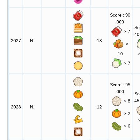
Score
: 90
000
Sc
× 7
40
2027
N.
13
×
10
× 7
Score
: 95
000
Sc
45
× 8
2028
N.
12
× 2
× 6