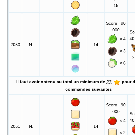
15
Score
: 90
000
Sc
40
× 4
2050
N.
14
× 3
×
× 6
Il faut avoir obtenu au total un minimum de
??
pour d
commandes suivantes
Score
: 90
000
Sc
40
× 4
2051
N.
14
× 2