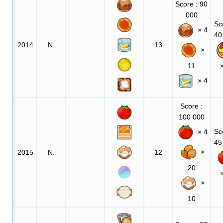
Score
: 90
000
Sc
× 4
40
2014
N.
13
×
11
× 4
Score
:
100 000
Sc
× 4
45
×
2015
N.
12
20
×
10