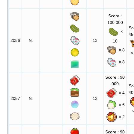
Score
:
100 000
Sc
×
45
2056
N.
13
10
× 8
×
× 8
Score
: 90
000
Sc
40
× 4
2057
N.
13
× 6
× 2
Score
: 90