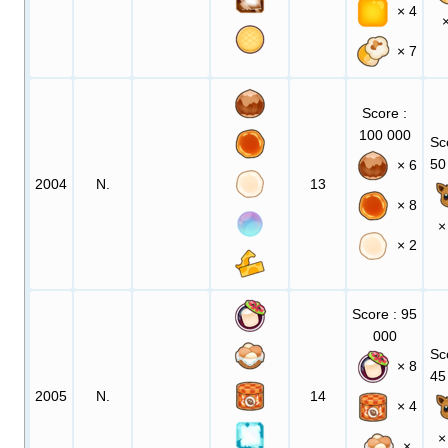
× 4
× 7
Score
:
100 000
Sc
50
× 6
2004
N.
13
× 8
×
× 2
Score
: 95
000
Sc
× 8
45
2005
N.
14
× 4
×
×