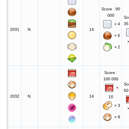
Score
: 90
000
Sc
35
× 4
2031
N.
14
× 6
× 2
Score
:
100 000
Sc
×
50
2032
N.
14
10
× 3
× 8