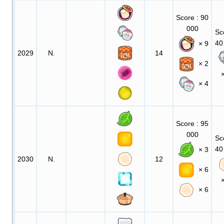
Score
: 90
000
Sc
40
× 9
2029
N.
14
× 2
× 4
Score
: 95
000
Sc
40
× 3
2030
N.
12
× 6
× 6