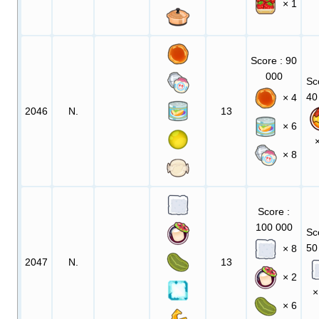
× 1
Score
: 90
000
Sc
40
× 4
2046
N.
13
× 6
× 8
Score
:
100 000
Sc
50
× 8
2047
N.
13
× 2
×
× 6