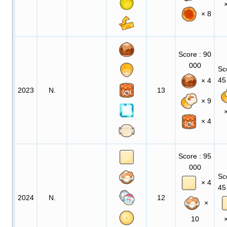
× 8
Score
: 90
000
Sc
45
× 4
2023
N.
13
× 9
× 4
Score
: 95
000
Sc
× 4
45
2024
N.
12
×
10