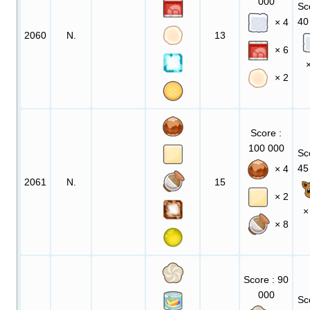
000
Sc
40
× 4
2060
N.
13
× 6
× 2
Score
:
100 000
Sc
45
× 4
2061
N.
15
× 2
×
× 8
Score
: 90
000
Sc