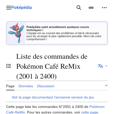
Aller
au
Poképédia
Menu principal
Rechercher
Apparence
Outil
contenu
Poképédia subit actuellement quelques soucis
techniques !
L'équipe est au courant des problèmes et fait le nécessaire
pour les arranger le plus rapidement possible. Merci de votre
compréhension !
Liste des commandes de
Pokémon Café ReMix
Basculer la table des matières
(2001 à 2400)
Page
Données
Discussion
Voir la page documentant l'ancienne version du jeu.
Cette page liste les commandes N°2001 à 2400 de
Pokémon
Café ReMix
. Pour les autres commandes, voir
cette page
.