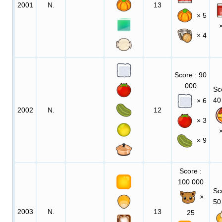
2001
N.
13
× 5
× 4
Score
: 90
000
Sc
40
× 6
2002
N.
12
× 3
× 9
Score
:
100 000
Sc
×
50
2003
N.
13
25