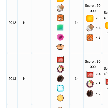
Score
: 90
000
Sc
40
× 6
2012
N.
14
× 4
× 2
Score
: 90
000
Sc
40
× 4
2013
N.
14
× 8
× 6