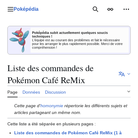
Aller
au
Poképédia
Menu principal
Rechercher
Apparence
Outil
contenu
Poképédia subit actuellement quelques soucis
techniques !
L'équipe est au courant des problèmes et fait le nécessaire
pour les arranger le plus rapidement possible. Merci de votre
compréhension !
Liste des commandes de
Pokémon Café ReMix
Page
Données
Discussion
Cette page d'
homonymie
répertorie les différents sujets et
articles partageant un même nom.
Cette liste a été séparée en plusieurs pages
:
Liste des commandes de Pokémon Café ReMix (1 à