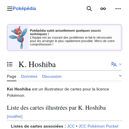
Aller
au
Poképédia
Menu principal
Rechercher
Apparence
Outil
contenu
Poképédia subit actuellement quelques soucis
techniques !
L'équipe est au courant des problèmes et fait le nécessaire
pour les arranger le plus rapidement possible. Merci de votre
compréhension !
K. Hoshiba
Basculer la table des matières
Page
Données
Discussion
Kei Hoshiba
est un illustrateur de cartes pour la licence
Pokémon.
Liste des cartes illustrées par K. Hoshiba
[
modifier
]
Listes de cartes associées
:
JCC
•
JCC Pokémon Pocket