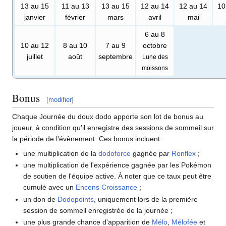
13 au 15
11 au 13
13 au 15
12 au 14
12 au 14
10
janvier
février
mars
avril
mai
6 au 8
10 au 12
8 au 10
7 au 9
octobre
juillet
août
septembre
Lune des
moissons
Bonus
[
modifier
]
Chaque Journée du doux dodo apporte son lot de bonus au
joueur, à condition qu'il enregistre des sessions de sommeil sur
la période de l'évènement. Ces bonus incluent
:
une multiplication de la
dodoforce
gagnée par
Ronflex
;
une multiplication de l'expérience gagnée par les Pokémon
de soutien de l'équipe active. À noter que ce taux peut être
cumulé avec un
Encens Croissance
;
un don de
Dodopoints
, uniquement lors de la première
session de sommeil enregistrée de la journée
;
une plus grande chance d'apparition de
Mélo
,
Mélofée
et