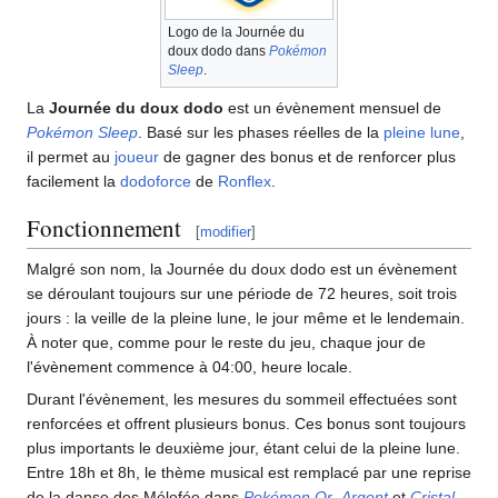
Logo de la Journée du
doux dodo dans
Pokémon
Sleep
.
La
Journée du doux dodo
est un évènement mensuel de
Pokémon Sleep
. Basé sur les phases réelles de la
pleine lune
,
il permet au
joueur
de gagner des bonus et de renforcer plus
facilement la
dodoforce
de
Ronflex
.
Fonctionnement
[
modifier
]
Malgré son nom, la Journée du doux dodo est un évènement
se déroulant toujours sur une période de 72 heures, soit trois
jours
: la veille de la pleine lune, le jour même et le lendemain.
À noter que, comme pour le reste du jeu, chaque jour de
l'évènement commence à 04:00, heure locale.
Durant l'évènement, les mesures du sommeil effectuées sont
renforcées et offrent plusieurs bonus. Ces bonus sont toujours
plus importants le deuxième jour, étant celui de la pleine lune.
Entre 18h et 8h, le thème musical est remplacé par une reprise
de la danse des Mélofée dans
Pokémon Or
,
Argent
et
Cristal
.