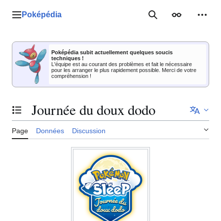
Aller
au
Poképédia
Menu principal
Rechercher
Apparence
Outil
contenu
Poképédia subit actuellement quelques soucis
techniques !
L'équipe est au courant des problèmes et fait le nécessaire
pour les arranger le plus rapidement possible. Merci de votre
compréhension !
Journée du doux dodo
Basculer la table des matières
Page
Données
Discussion