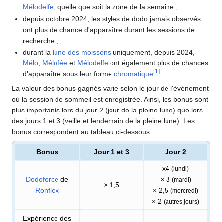
Mélodelfe
, quelle que soit la zone de la semaine
;
depuis octobre 2024, les styles de dodo jamais observés
ont plus de chance d'apparaître durant les sessions de
recherche
;
durant la
lune des moissons
uniquement, depuis 2024,
Mélo
,
Mélofée
et
Mélodelfe
ont également plus de chances
[
1
]
d'apparaître sous leur forme
chromatique
.
La valeur des bonus gagnés varie selon le jour de l'évènement
où la session de sommeil est enregistrée. Ainsi, les bonus sont
plus importants lors du jour 2 (jour de la pleine lune) que lors
des jours 1 et 3 (veille et lendemain de la pleine lune). Les
bonus correspondent au tableau ci-dessous
:
Bonus
Jour 1 et 3
Jour 2
x4
(lundi)
Dodoforce
de
× 3
(mardi)
× 1,5
Ronflex
× 2,5
(mercredi)
× 2
(autres jours)
Expérience des