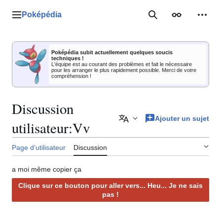
Aller
au
Poképédia
Menu principal
Rechercher
Apparence
Outil
contenu
Poképédia subit actuellement quelques soucis
techniques !
L'équipe est au courant des problèmes et fait le nécessaire
pour les arranger le plus rapidement possible. Merci de votre
compréhension !
Discussion
Ajouter un sujet
Ajouter des langues
utilisateur
:
Vv
Page d’utilisateur
Discussion
a moi même copier ça
Clique sur ce bouton pour aller vers... Heu... Je ne sais
pas
!