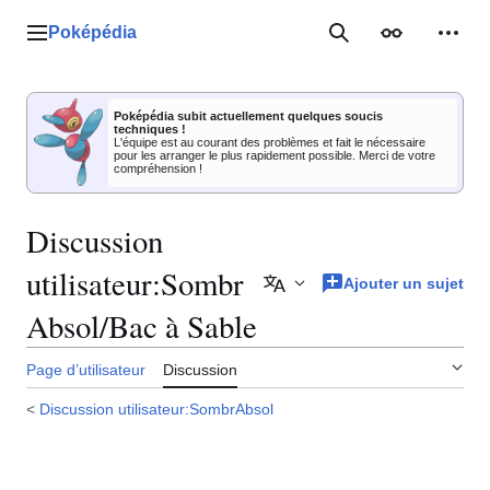
Aller
au
Poképédia
Menu principal
Rechercher
Apparence
Outil
contenu
Poképédia subit actuellement quelques soucis
techniques !
L'équipe est au courant des problèmes et fait le nécessaire
pour les arranger le plus rapidement possible. Merci de votre
compréhension !
Discussion
utilisateur
:
Sombr
Ajouter un sujet
Ajouter des langues
Absol/Bac à Sable
Page d’utilisateur
Discussion
<
Discussion utilisateur:SombrAbsol