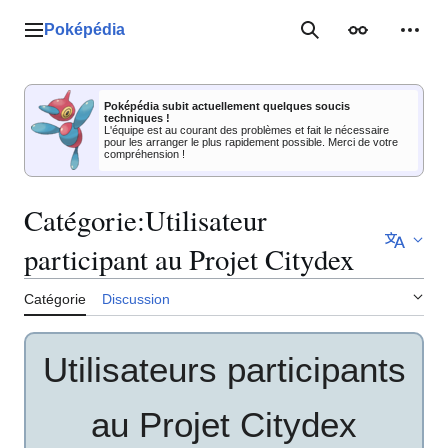
Aller
au
Poképédia
Menu principal
Rechercher
Apparence
Outil
contenu
Poképédia subit actuellement quelques soucis
techniques !
L'équipe est au courant des problèmes et fait le nécessaire
pour les arranger le plus rapidement possible. Merci de votre
compréhension !
Catégorie
:
Utilisateur
participant au Projet Citydex
Catégorie
Discussion
Utilisateurs participants
au Projet Citydex