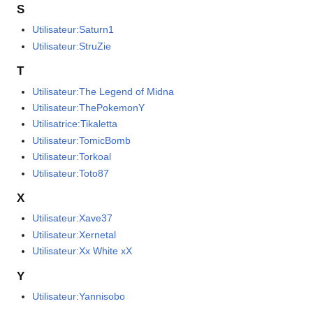
S
Utilisateur:Saturn1
Utilisateur:StruZie
T
Utilisateur:The Legend of Midna
Utilisateur:ThePokemonY
Utilisatrice:Tikaletta
Utilisateur:TomicBomb
Utilisateur:Torkoal
Utilisateur:Toto87
X
Utilisateur:Xave37
Utilisateur:Xernetal
Utilisateur:Xx White xX
Y
Utilisateur:Yannisobo