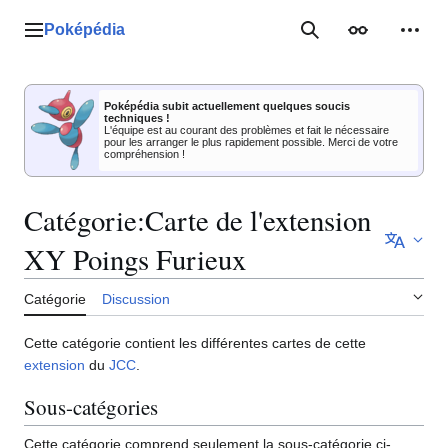
Aller
au
Poképédia
Menu principal
Rechercher
Apparence
Outil
contenu
Poképédia subit actuellement quelques soucis
techniques !
L'équipe est au courant des problèmes et fait le nécessaire
pour les arranger le plus rapidement possible. Merci de votre
compréhension !
Catégorie
:
Carte de l'extension
XY Poings Furieux
Catégorie
Discussion
Cette catégorie contient les différentes cartes de cette
extension
du
JCC
.
Sous-catégories
Cette catégorie comprend seulement la sous-catégorie ci-