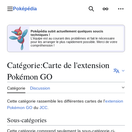
Aller
au
Poképédia
Menu principal
Rechercher
Apparence
Outil
contenu
Poképédia subit actuellement quelques soucis
techniques !
L'équipe est au courant des problèmes et fait le nécessaire
pour les arranger le plus rapidement possible. Merci de votre
compréhension !
Catégorie
:
Carte de l'extension
Pokémon GO
Catégorie
Discussion
Cette catégorie rassemble les différentes cartes de l'
extension
Pokémon GO
du
JCC
.
Sous-catégories
Cette catégorie comprend seulement la sous-catégorie ci-