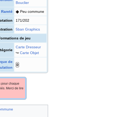
Bouclier
Rareté
Peu commune
otation
171/202
stration
5ban Graphics
formations de jeu
Carte Dresseur
tégorie
↪
Carte Objet
que de
ulation
fs pour chaque
iés. Merci de lire
commune