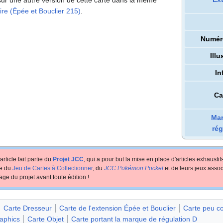
re (Épée et Bouclier 215)
.
Numér
Illu
In
Ca
Mar
rég
article fait partie du
Projet JCC
, qui a pour but la mise en place d'articles exhausti
te du
Jeu de Cartes à Collectionner
, du
JCC Pokémon Pocket
et de leurs jeux assoc
age du projet avant toute édition
!
Carte Dresseur
Carte de l'extension Épée et Bouclier
Carte peu 
raphics
Carte Objet
Carte portant la marque de régulation D