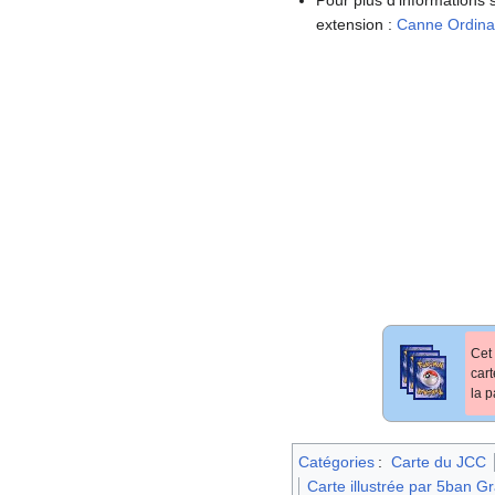
extension
:
Canne Ordinai
Cet 
car
la p
Catégories
:
Carte du JCC
Carte illustrée par 5ban G