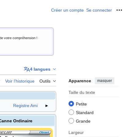
Créer un compte
Se connecter
Outils p
i de votre compréhension !
4 langues
Apparence
masquer
r
Voir l’historique
Outils
Taille du texte
Petite
Registre Ami
►
Standard
Canne Ordinaire
Grande
Largeur