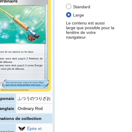
Standard
Large
Le contenu est aussi
large que possible pour la
fenêtre de votre
navigateur.
aponais
ふつうのつりざお
anglais
Ordinary Rod
mations de collection
Épée et
tension