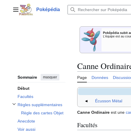
Aller
au
Poképédia
Menu principal
contenu
Poképédia subit a
L'équipe est au cou
Canne Ordinaire
Sommaire
masquer
Page
Données
Discussio
Début
Facultés
◄
Écusson Métal
Règles supplémentaires
Afficher / masquer la sous-section Règles supplémentaires
Canne Ordinaire
est une
ca
Règle des cartes Objet
Anecdote
Facultés
Voir aussi