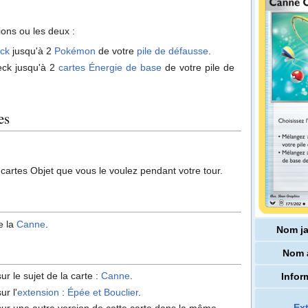
ions ou les deux
:
ck
jusqu'à 2
Pokémon
de votre
pile de défausse
.
eck jusqu'à 2
cartes Énergie de base
de votre pile de
es
cartes Objet que vous le voulez pendant votre tour.
e la
Canne
.
Nom j
Nom 
ur le sujet de la carte
:
Canne
.
Infor
ur l'
extension
:
Épée et Bouclier
.
Ex
sur une autre version de cette carte dans la même