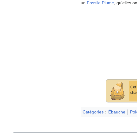
un
Fossile Plume
, qu'elles o
Cet 
chaq
Catégories
:
Ébauche
Pok