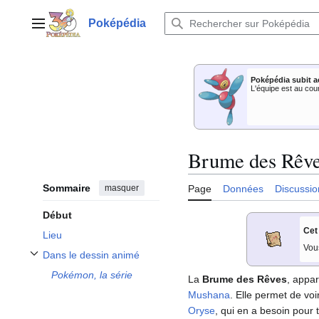
Aller
au
Poképédia
Menu principal
contenu
Poképédia subit a
L'équipe est au cou
Brume des Rêv
Sommaire
masquer
Page
Données
Discussio
Début
Cet
Lieu
Vou
Dans le dessin animé
Afficher / masquer la sous-section Dans le dessin animé
Pokémon, la série
La
Brume des Rêves
, appa
Mushana
. Elle permet de v
Oryse
, qui en a besoin pour 