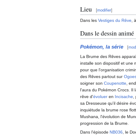
Lieu
[
modifier
]
Dans les
Vestiges du Rêve
, 
Dans le dessin animé
Pokémon, la série
[
modi
La Brume des Rêves apparaît
installe son dispositif et une
pour que l'organisation crimi
des Rêves partout sur
Ogoe
soigner son
Coupenotte
, en
l'aura du Pokémon Crocs. Il 
rêve d'
évoluer
en
Incisache
,
sa Dresseuse qu'il désire évo
inquiétude la brume rose flott
Mushana, l'évolution de Mun
progression de la Brume.
Dans l'épisode
NB036
, le Do