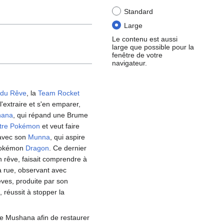
Standard
Large
Le contenu est aussi
large que possible pour la
fenêtre de votre
navigateur.
 du Rêve
, la
Team Rocket
l'extraire et s'en emparer,
hana
, qui répand une Brume
tre Pokémon
et veut faire
 avec son
Munna
, qui aspire
 Pokémon
Dragon
. Ce dernier
n rêve, faisait comprendre à
la rue, observant avec
Rêves, produite par son
réussit à stopper la
de Mushana afin de restaurer