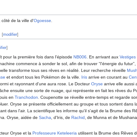
à côté de la ville d'
Ogoesse
.
[
modifier
]
fier
]
 pour la première fois dans l'épisode
NB006
. En arrivant aux
Vestiges
 machine commence à sonder le sol, afin de trouver “l'énergie du futur”, 
nelle transforme tous ses rêves en réalité. Leur recherche réveille
Mus
sse
et endort tous les Pokémon de la ville.
Iris
arrive en courant au
Cen
dormi et rayonnant d'une aura rose. Le Docteur
Oryse
arrive elle aussi
lâche ensuite une sorte de nuage, qui représente en fait les rêves du
 puis en
Tranchodon
. Coupenotte se réveille entre-temps et regarde so
luer. Oryse se présente officiellement au groupe et tous sortent dans 
ant dans l'air. La scientifique les informe qu'il s'agit de la Brume des 
na. Oryse, aidée de
Sacha
, d'Iris, de
Rachid
, de Munna et de Mushana, 
cteur Oryse et la
Professeure Keteleeria
utilisent la Brume des Rêves 