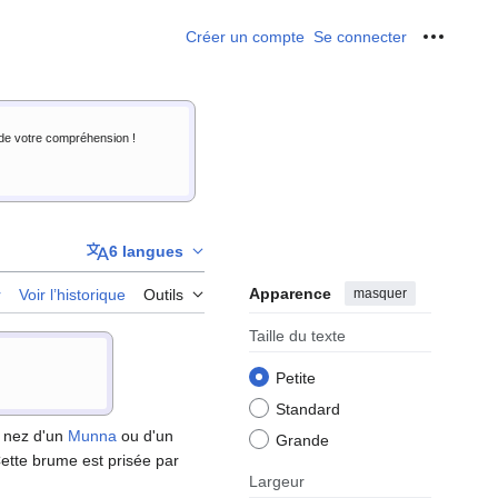
Créer un compte
Se connecter
Outils p
i de votre compréhension !
6 langues
Apparence
masquer
r
Voir l’historique
Outils
Taille du texte
Petite
Standard
e nez d'un
Munna
ou d'un
Grande
ette brume est prisée par
Largeur