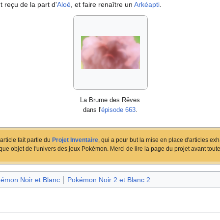
nt reçu de la part d'
Aloé
, et faire renaître un
Arkéapti
.
La Brume des Rêves
dans l'
épisode 663
.
article fait partie du
Projet Inventaire
, qui a pour but la mise en place d'articles exh
ue objet de l'univers des jeux Pokémon. Merci de lire la page du projet avant toute
émon Noir et Blanc
Pokémon Noir 2 et Blanc 2