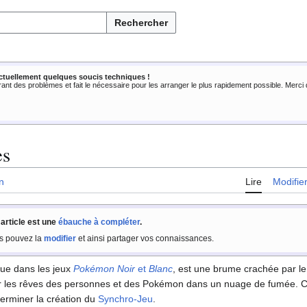
Rechercher
ctuellement quelques soucis techniques !
rant des problèmes et fait le nécessaire pour les arranger le plus rapidement possible. Merc
es
n
Lire
Modifie
 article est une
ébauche à compléter
.
s pouvez la
modifier
et ainsi partager vos connaissances.
rue dans les jeux
Pokémon Noir
et
Blanc
, est une brume crachée par l
oir les rêves des personnes et des Pokémon dans un nuage de fumée. C
terminer la création du
Synchro-Jeu
.