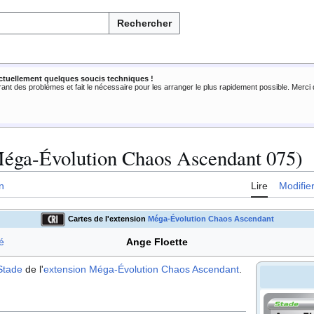
Rechercher
ctuellement quelques soucis techniques !
rant des problèmes et fait le nécessaire pour les arranger le plus rapidement possible. Merc
Méga-Évolution Chaos Ascendant 075)
n
Lire
Modifie
Cartes de l'extension
Méga-Évolution Chaos Ascendant
é
Ange Floette
Stade
de l'
extension
Méga-Évolution Chaos Ascendant
.