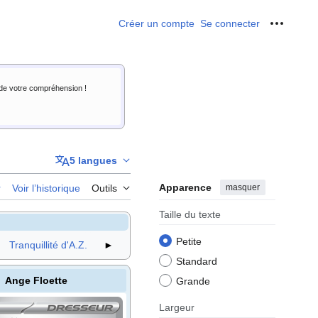
Créer un compte
Se connecter
Outils p
i de votre compréhension !
5 langues
Apparence
masquer
r
Voir l’historique
Outils
Taille du texte
Petite
Tranquillité d'A.Z.
►
Standard
Ange Floette
Grande
Largeur