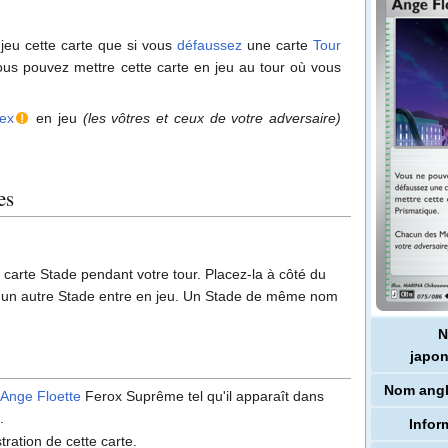
jeu cette carte que si vous
défaussez
une carte
Tour
ous pouvez mettre cette carte en jeu au tour où vous
-ex
en jeu
(les vôtres et ceux de votre adversaire)
es
carte Stade pendant votre tour. Placez-la à côté du
si un autre Stade entre en jeu. Un Stade de même nom
japon
Nom angl
'
Ange Floette
Ferox Suprême tel qu'il apparaît dans
A
.
Infor
ustration de cette carte.