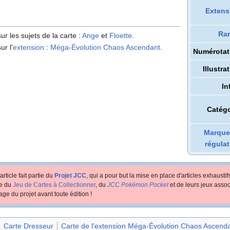
Extens
Rar
ur les sujets de la carte
:
Ange
et
Floette
.
ur l'
extension
:
Méga-Évolution Chaos Ascendant
.
Numérotat
Illustra
In
Catégo
Marque
régulat
article fait partie du
Projet JCC
, qui a pour but la mise en place d'articles exhausti
te du
Jeu de Cartes à Collectionner
, du
JCC Pokémon Pocket
et de leurs jeux assoc
age du projet avant toute édition
!
Carte Dresseur
Carte de l'extension Méga-Évolution Chaos Ascend