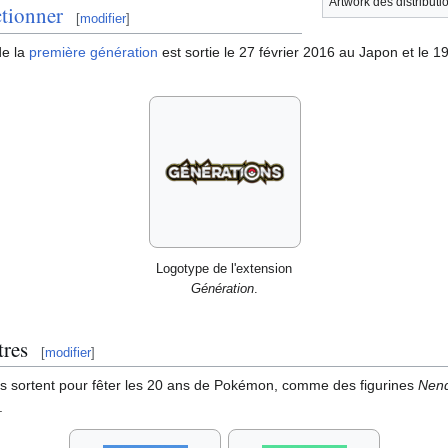
Artwork des distribut
ctionner
[
modifier
]
de la
première génération
est sortie le 27 février 2016 au Japon et le 
Logotype de l'extension
Génération
.
tres
[
modifier
]
s sortent pour fêter les 20 ans de Pokémon, comme des figurines
Nend
.