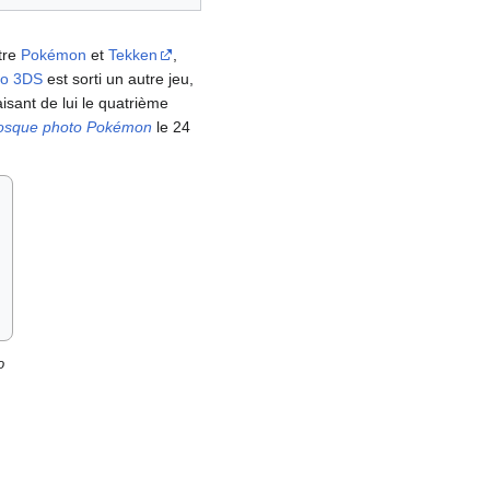
tre
Pokémon
et
Tekken
,
do 3DS
est sorti un autre jeu,
isant de lui le quatrième
osque photo Pokémon
le 24
o