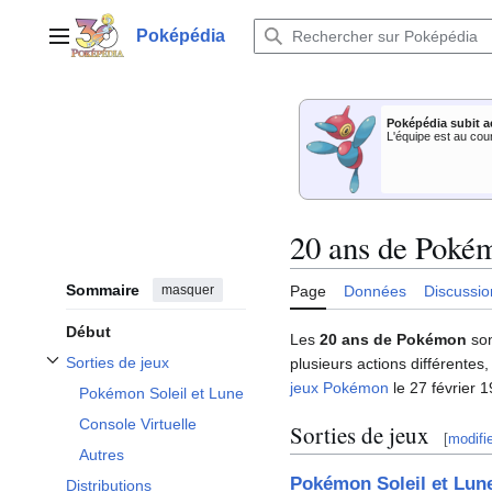
Aller
au
Poképédia
Menu principal
contenu
Poképédia subit a
L'équipe est au cou
20 ans de Poké
Sommaire
masquer
Page
Données
Discussio
Début
Les
20 ans de Pokémon
son
Sorties de jeux
plusieurs actions différentes,
Afficher / masquer la sous-section Sorties de jeux
jeux Pokémon
le 27 février 1
Pokémon Soleil et Lune
Console Virtuelle
Sorties de jeux
[
modifi
Autres
Pokémon Soleil et Lun
Distributions