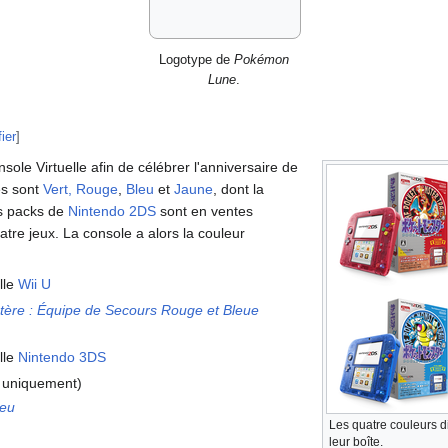
Logotype de
Pokémon
Lune
.
ier
]
sole Virtuelle afin de célébrer l'anniversaire de
és sont
Vert, Rouge
,
Bleu
et
Jaune
, dont la
es packs de
Nintendo 2DS
sont en ventes
tre jeux. La console a alors la couleur
lle
Wii U
tère
: Équipe de Secours Rouge et Bleue
lle
Nintendo 3DS
 uniquement)
leu
Les quatre couleurs d
leur boîte.