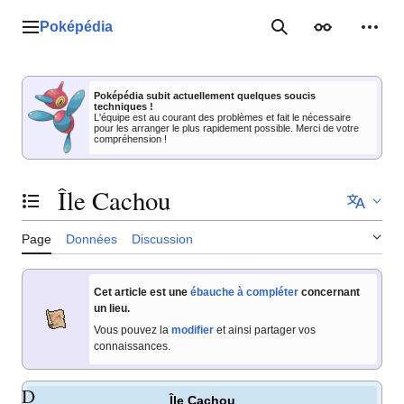
Aller
au
Poképédia
Menu principal
Rechercher
Apparence
Outil
contenu
Poképédia subit actuellement quelques soucis
techniques !
L'équipe est au courant des problèmes et fait le nécessaire
pour les arranger le plus rapidement possible. Merci de votre
compréhension !
Île Cachou
Basculer la table des matières
Page
Données
Discussion
Cet article est une
ébauche à compléter
concernant
un lieu.
Vous pouvez la
modifier
et ainsi partager vos
connaissances.
D
Île Cachou