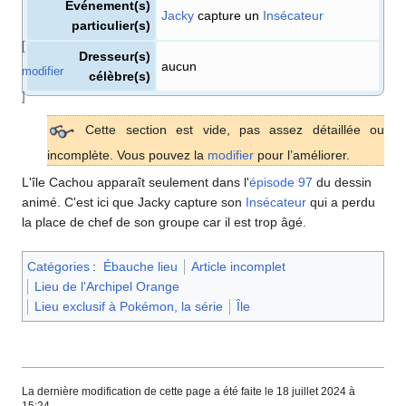
Événement(s)
Jacky
capture un
Insécateur
particulier(s)
[
Dresseur(s)
aucun
modifier
célèbre(s)
]
Cette section est vide, pas assez détaillée ou
incomplète. Vous pouvez la
modifier
pour l’améliorer.
L'île Cachou apparaît seulement dans l'
épisode 97
du dessin
animé. C'est ici que Jacky capture son
Insécateur
qui a perdu
la place de chef de son groupe car il est trop âgé.
Catégories
:
Ébauche lieu
Article incomplet
Lieu de l'Archipel Orange
Lieu exclusif à Pokémon, la série
Île
La dernière modification de cette page a été faite le 18 juillet 2024 à