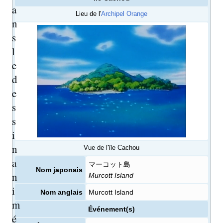
a
Lieu de l'
Archipel Orange
n
s
l
e
d
e
s
s
i
n
Vue de l'île Cachou
a
マーコット島
Nom japonais
n
Murcott Island
i
Nom anglais
Murcott Island
m
Événement(s)
é