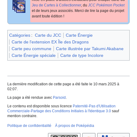
Jeu de Cartes à Collectionner
, du
JCC Pokémon Pocket
et de leurs jeux associés. Merci de lire la page du projet
avant toute édition
!
Catégories
:
Carte du JCC
Carte Énergie
Carte de l'extension EX Île des Dragons
Carte peu commune
Carte illustrée par Takumi Akabane
Carte Énergie spéciale
Carte de type Incolore
La dernière modification de cette page a été faite le 10 mars 2025 à
02:07.
La page a été rendue avec
Parsoid
.
Le contenu est disponible sous licence
Paternité-Pas d'Utilisation
Commerciale-Partage des Conditions Initiales à l'Identique 3.0
sauf
mention contraire.
Politique de confidentialité
À propos de Poképédia