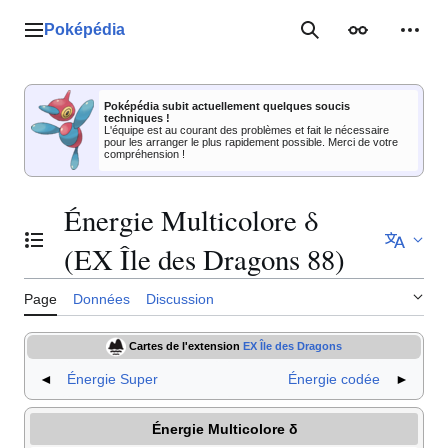
Aller
au
Poképédia
Menu principal
Rechercher
Apparence
Outil
contenu
Poképédia subit actuellement quelques soucis
techniques !
L'équipe est au courant des problèmes et fait le nécessaire
pour les arranger le plus rapidement possible. Merci de votre
compréhension !
Énergie Multicolore δ
Basculer la table des matières
(EX Île des Dragons 88)
Page
Données
Discussion
Cartes de l'extension
EX Île des Dragons
◄
Énergie Super
Énergie codée
►
Énergie Multicolore δ