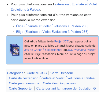
Pour plus d'informations sur l'
extension
:
Écarlate et Violet
Évolutions à Paldea
.
Pour plus d'informations sur d'autres versions de cette
carte dans la même extension
:
Élige (Écarlate et Violet Évolutions à Paldea 250)
;
Élige (Écarlate et Violet Évolutions à Paldea 266)
.
Cet article fait partie du
Projet JCC
, qui a pour but la
mise en place d'articles exhaustifs pour chaque carte du
Jeu de Cartes à Collectionner
, du
JCC Pokémon Pocket
et de leurs jeux associés. Merci de lire la page du projet
avant toute édition
!
Catégories
:
Carte du JCC
Carte Dresseur
Carte de l'extension Écarlate et Violet Évolutions à Paldea
Carte peu commune
Carte illustrée par yuu
Carte Supporter
Carte portant la marque de régulation G