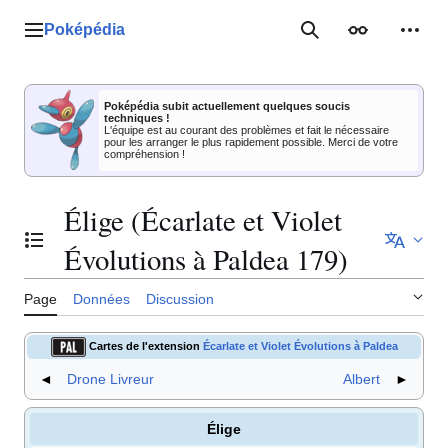
Aller
au
Poképédia
Menu principal
Rechercher
Apparence
Outil
contenu
Poképédia subit actuellement quelques soucis
techniques !
L'équipe est au courant des problèmes et fait le nécessaire
pour les arranger le plus rapidement possible. Merci de votre
compréhension !
Élige (Écarlate et Violet
Basculer la table des matières
Évolutions à Paldea 179)
Page
Données
Discussion
Cartes de l'extension
Écarlate et Violet Évolutions à Paldea
◄
Drone Livreur
Albert
►
Élige