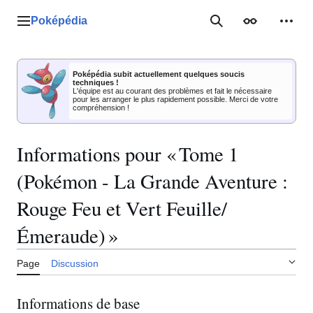
Aller
au
Poképédia
Menu principal
Rechercher
Apparence
Outil
contenu
Poképédia subit actuellement quelques soucis
techniques !
L'équipe est au courant des problèmes et fait le nécessaire
pour les arranger le plus rapidement possible. Merci de votre
compréhension !
Informations pour « Tome 1
(Pokémon - La Grande Aventure :
Rouge Feu et Vert Feuille/
Émeraude) »
Page
Discussion
Informations de base