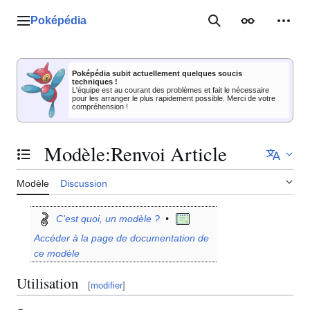
Aller
au
Poképédia
Menu principal
Rechercher
Apparence
Outil
contenu
Poképédia subit actuellement quelques soucis
techniques !
L'équipe est au courant des problèmes et fait le nécessaire
pour les arranger le plus rapidement possible. Merci de votre
compréhension !
Modèle
:
Renvoi Article
Basculer la table des matières
Modèle
Discussion
C'est quoi, un modèle
?
•
Accéder à la page de documentation de
ce modèle
Utilisation
[
modifier
]