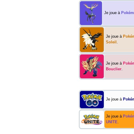
Je joue à
Pokém
Je joue à
Pokém
Soleil
.
Je joue à
Poké
Bouclier
.
Je joue à
Poké
Je joue à
Poké
UNITE
.