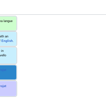
ma langue
with an
f
English
.
 in
vello
rojet
rojet