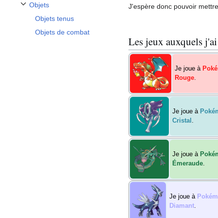
Objets
J'espère donc pouvoir mettre
Afficher / masquer la sous-section Objets
Objets tenus
Objets de combat
Les jeux auxquels j'ai
Je joue à
Pok
Rouge
.
Je joue à
Poké
Cristal
.
Je joue à
Poké
Émeraude
.
Je joue à
Pokém
Diamant
.