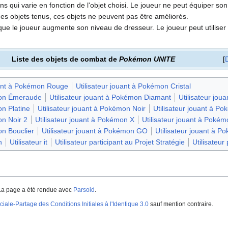
ons qui varie en fonction de l'objet choisi. Le joueur ne peut équiper 
 des objets tenus, ces objets ne peuvent pas être améliorés.
que le joueur augmente son niveau de dresseur. Le joueur peut utiliser 
Liste des objets de combat de
Pokémon UNITE
uant à Pokémon Rouge
Utilisateur jouant à Pokémon Cristal
émon Émeraude
Utilisateur jouant à Pokémon Diamant
Utilisateur jou
on Platine
Utilisateur jouant à Pokémon Noir
Utilisateur jouant à P
on Noir 2
Utilisateur jouant à Pokémon X
Utilisateur jouant à Pokémo
on Bouclier
Utilisateur jouant à Pokémon GO
Utilisateur jouant à 
n
Utilisateur it
Utilisateur participant au Projet Stratégie
Utilisateur
La page a été rendue avec
Parsoid
.
iale-Partage des Conditions Initiales à l'Identique 3.0
sauf mention contraire.