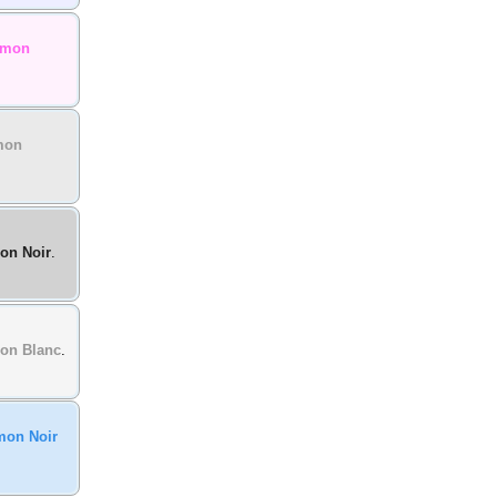
émon
mon
on Noir
.
on Blanc
.
mon Noir