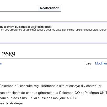
Rechercher
ctuellement quelques soucis techniques !
rant des problèmes et fait le nécessaire pour les arranger le plus rapidement possible. Merc
 2689
on
Lire
Modifie
Pokémon qui consulte régulièrement le site et essaye d'y contribuer.
icence principale de chaque génération, à Pokémon GO et Pokémon UNIT
eaucoup des films. Et j'ai aussi pas mal joué au JCC.
an de stratégie.