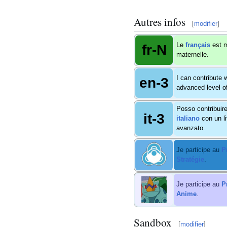
Autres infos
[
modifier
]
Le
français
est 
fr-N
maternelle.
I can contribute 
en-3
advanced level o
Posso contribuire
it-3
italiano
con un li
avanzato.
Je participe au
P
Stratégie
.
Je participe au
P
Anime
.
Sandbox
[
modifier
]