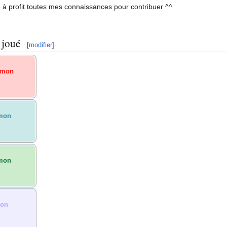
 à profit toutes mes connaissances pour contribuer ^^
 joué
[
modifier
]
émon
mon
mon
on