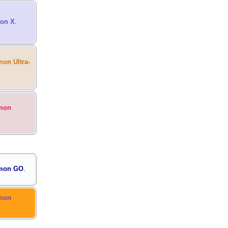
on X
.
on Ultra-
mon
mon GO
.
mon