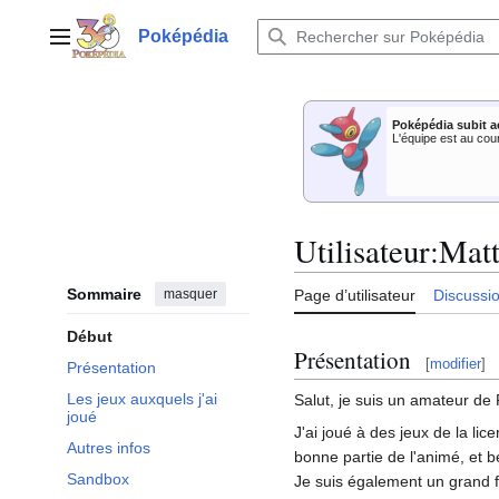
Aller
au
Poképédia
Menu principal
contenu
Poképédia subit a
L'équipe est au cou
Utilisateur
:
Matt
Sommaire
masquer
Page d’utilisateur
Discussi
Début
Présentation
[
modifier
]
Présentation
Les jeux auxquels j'ai
Salut, je suis un amateur de 
joué
J'ai joué à des jeux de la l
Autres infos
bonne partie de l'animé, et b
Sandbox
Je suis également un grand f