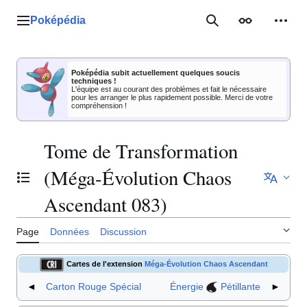
Aller
au
Poképédia
Menu principal
Rechercher
Apparence
Outil
contenu
Poképédia subit actuellement quelques soucis
techniques !
L'équipe est au courant des problèmes et fait le nécessaire
pour les arranger le plus rapidement possible. Merci de votre
compréhension !
Tome de Transformation
(Méga-Évolution Chaos
Basculer la table des matières
Ascendant 083)
Page
Données
Discussion
Cartes de l'extension
Méga-Évolution Chaos Ascendant
◄
Carton Rouge Spécial
Énergie
Pétillante
►