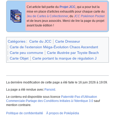
Cet article fait partie du
Projet JCC
, qui a pour but la
mise en place d'articles exhaustifs pour chaque carte du
Jeu de Cartes à Collectionner
, du
JCC Pokémon Pocket
et de leurs jeux associés. Merci de lire la page du projet
avant toute édition
!
Catégories
:
Carte du JCC
Carte Dresseur
Carte de l'extension Méga-Évolution Chaos Ascendant
Carte peu commune
Carte illustrée par Toyste Beach
Carte Objet
Carte portant la marque de régulation J
La dernière modification de cette page a été faite le 16 juin 2026 à 19:09.
La page a été rendue avec
Parsoid
.
Le contenu est disponible sous licence
Paternité-Pas d'Utilisation
Commerciale-Partage des Conditions Initiales à l'Identique 3.0
sauf
mention contraire.
Politique de confidentialité
À propos de Poképédia