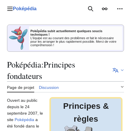
Aller
au
Poképédia
Menu principal
Rechercher
Apparence
Outil
contenu
Poképédia subit actuellement quelques soucis
techniques !
L'équipe est au courant des problèmes et fait le nécessaire
pour les arranger le plus rapidement possible. Merci de votre
compréhension !
Poképédia
:
Principes
fondateurs
Page de projet
Discussion
Ouvert au public
Principes &
depuis le 24
septembre 2007, le
règles
site
Poképédia
a
été fondé dans le