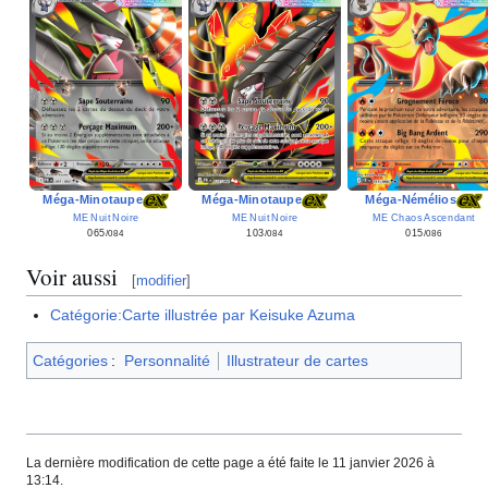
Méga-Minotaupe
Méga-Minotaupe
Méga-Némélios
ME Nuit Noire
ME Nuit Noire
ME Chaos Ascendant
065
103
015
/084
/084
/086
Voir aussi
[
modifier
]
Catégorie:Carte illustrée par Keisuke Azuma
Catégories
:
Personnalité
Illustrateur de cartes
La dernière modification de cette page a été faite le 11 janvier 2026 à
13:14.