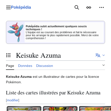
Aller
au
Poképédia
Menu principal
Rechercher
Apparence
Outil
contenu
Poképédia subit actuellement quelques soucis
techniques !
L'équipe est au courant des problèmes et fait le nécessaire
pour les arranger le plus rapidement possible. Merci de votre
compréhension !
Keisuke Azuma
Basculer la table des matières
Page
Données
Discussion
Keisuke Azuma
est un illustrateur de cartes pour la licence
Pokémon.
Liste des cartes illustrées par Keisuke Azuma
[
modifier
]