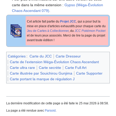
carte dans la même extension
:
Gypso (Méga-Évolution
Chaos Ascendant 079)
.
Cet article fait partie du
Projet JCC
, qui a pour but la
mise en place d'articles exhaustifs pour chaque carte du
Jeu de Cartes à Collectionner
, du
JCC Pokémon Pocket
et de leurs jeux associés. Merci de lire la page du projet
avant toute édition
!
Catégories
:
Carte du JCC
Carte Dresseur
Carte de l'extension Méga-Évolution Chaos Ascendant
Carte ultra rare
Carte secrète
Carte Full Art
Carte illustrée par Souichirou Gunjima
Carte Supporter
Carte portant la marque de régulation J
La dernière modification de cette page a été faite le 25 mai 2026 à 08:58.
La page a été rendue avec
Parsoid
.