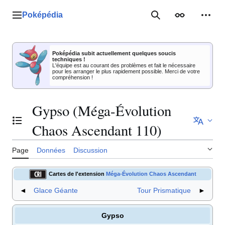
Aller
au
Poképédia
Menu principal
Rechercher
Apparence
Outil
contenu
Poképédia subit actuellement quelques soucis
techniques !
L'équipe est au courant des problèmes et fait le nécessaire
pour les arranger le plus rapidement possible. Merci de votre
compréhension !
Gypso (Méga-Évolution
Basculer la table des matières
Chaos Ascendant 110)
Page
Données
Discussion
Cartes de l'extension
Méga-Évolution Chaos Ascendant
◄
Glace Géante
Tour Prismatique
►
Gypso