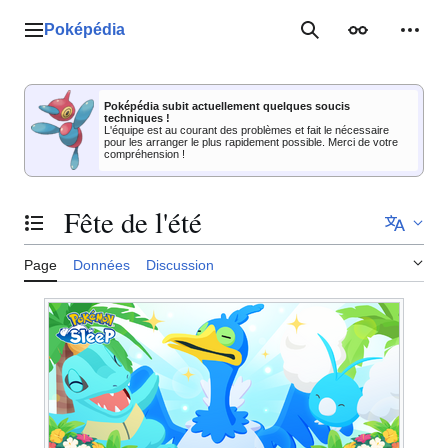
Aller
au
Poképédia
Menu principal
Rechercher
Apparence
Outil
contenu
Poképédia subit actuellement quelques soucis
techniques !
L'équipe est au courant des problèmes et fait le nécessaire
pour les arranger le plus rapidement possible. Merci de votre
compréhension !
Fête de l'été
Basculer la table des matières
Page
Données
Discussion