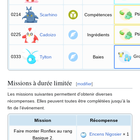
Pt
0214
Scarhino
Compétences
Pt
0225
Cadoizo
Ingrédients
Gr
0333
Tylton
Baies
Missions à durée limitée
[
modifier
]
Les missions suivantes permettent d'obtenir diverses
récompenses. Elles peuvent toutes être complétées jusqu'à la
fin de l'événement.
Mission
Récompense
Faire monter Ronflex au rang
Encens Nigosier
× 1
Basique 2.