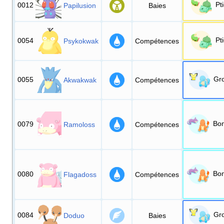
Pt
0012
Papilusion
Baies
Pt
0054
Psykokwak
Compétences
Gr
0055
Akwakwak
Compétences
Bo
0079
Ramoloss
Compétences
Bo
0080
Flagadoss
Compétences
Gr
0084
Doduo
Baies