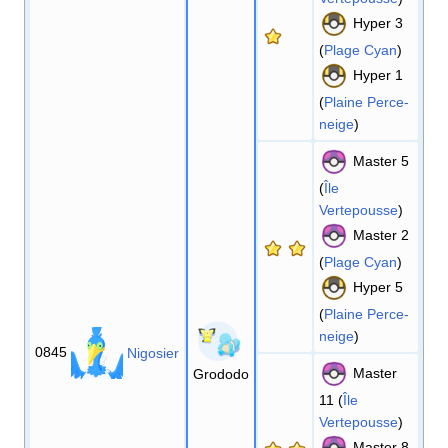
Hyper 3
(
Plage Cyan
)
Hyper 1
(
Plaine Perce-
neige
)
Master 5
(
Île
Vertepousse
)
Master 2
(
Plage Cyan
)
Hyper 5
(
Plaine Perce-
neige
)
0845
Nigosier
Master
Grododo
11 (
Île
Vertepousse
)
Master 8