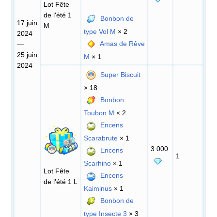
Lot Fête
de l'été 1
Bonbon de
17 juin
M
type Vol M
× 2
2024
Amas de Rêve
—
25 juin
M
× 1
2024
Super Biscuit
× 18
Bonbon
Toubon M
× 2
Encens
Scarabrute
× 1
3 000
Encens
1
Scarhino
× 1
Lot Fête
Encens
de l'été 1 L
Kaiminus
× 1
Bonbon de
type Insecte 3
× 3