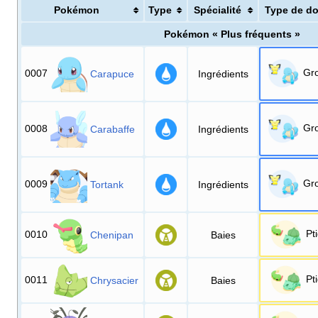
Pokémon
Type
Spécialité
Type de d
Pokémon «
Plus fréquents
»
Gr
0007
Carapuce
Ingrédients
Gr
0008
Carabaffe
Ingrédients
Gr
0009
Tortank
Ingrédients
Pt
0010
Chenipan
Baies
Pt
0011
Chrysacier
Baies