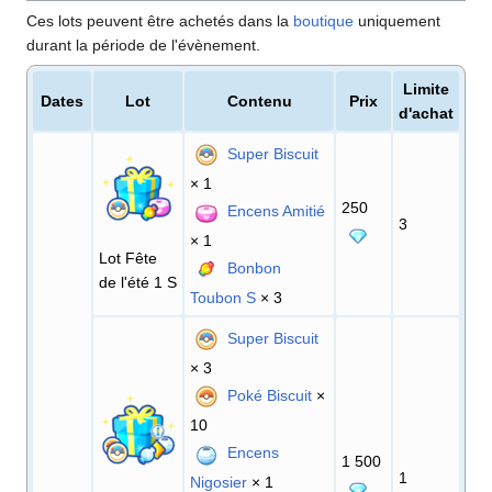
Ces lots peuvent être achetés dans la
boutique
uniquement
durant la période de l'évènement.
Limite
Dates
Lot
Contenu
Prix
d'achat
Super Biscuit
× 1
250
Encens Amitié
3
× 1
Lot Fête
Bonbon
de l'été 1 S
Toubon S
× 3
Super Biscuit
× 3
Poké Biscuit
×
10
Encens
1 500
1
Nigosier
× 1