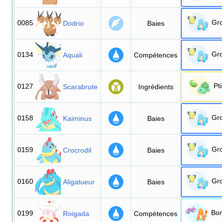
Gr
0085
Dodrio
Baies
Gr
0134
Aquali
Compétences
Pt
0127
Scarabrute
Ingrédients
Gr
0158
Kaiminus
Baies
Gr
0159
Crocrodil
Baies
Gr
0160
Aligatueur
Baies
Bo
0199
Roigada
Compétences