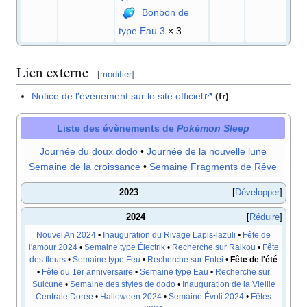
Bonbon de
type Eau 3
× 3
Lien externe
[
modifier
]
Notice de l'évènement sur le site officiel
(fr)
Liste des évènements de
Pokémon Sleep
Journée du doux dodo
•
Journée de la nouvelle lune
Semaine de la croissance
•
Semaine Fragments de Rêve
2023
Développer
2024
Réduire
Nouvel An 2024
•
Inauguration du Rivage Lapis-lazuli
•
Fête de
l'amour 2024
•
Semaine type Électrik
•
Recherche sur Raikou
•
Fête
des fleurs
•
Semaine type Feu
•
Recherche sur Entei
•
Fête de l'été
•
Fête du 1er anniversaire
•
Semaine type Eau
•
Recherche sur
Suicune
•
Semaine des styles de dodo
•
Inauguration de la Vieille
Centrale Dorée
•
Halloween 2024
•
Semaine Évoli 2024
•
Fêtes