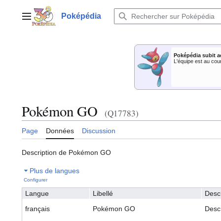
Aller
au
Poképédia
Menu principal
contenu
Poképédia subit a
L'équipe est au cou
Pokémon GO
(Q17783)
Page
Données
Discussion
Description de Pokémon GO
Plus de langues
Configurer
Langue
Libellé
Descr
français
Pokémon GO
Desc