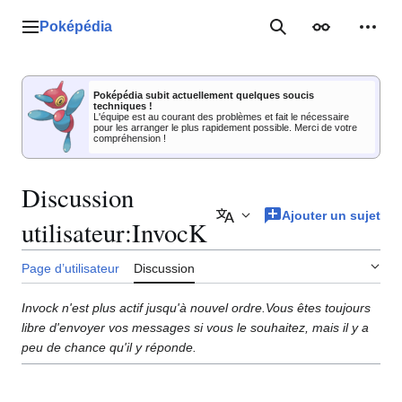
Aller
au
Poképédia
Menu principal
Rechercher
Apparence
Outil
contenu
Poképédia subit actuellement quelques soucis
techniques !
L'équipe est au courant des problèmes et fait le nécessaire
pour les arranger le plus rapidement possible. Merci de votre
compréhension !
Discussion
Ajouter un sujet
Ajouter des langues
utilisateur
:
InvocK
Page d’utilisateur
Discussion
Invock n'est plus actif jusqu'à nouvel ordre.Vous êtes toujours
libre d'envoyer vos messages si vous le souhaitez, mais il y a
peu de chance qu'il y réponde.