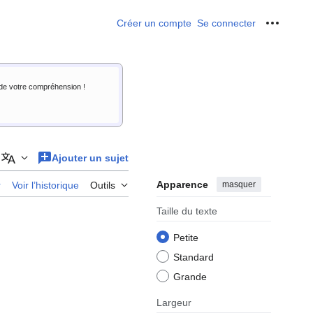
Créer un compte
Se connecter
Outils p
i de votre compréhension !
Ajouter un sujet
Ajouter des langues
Apparence
masquer
r
Voir l’historique
Outils
Taille du texte
Petite
Standard
Grande
Largeur