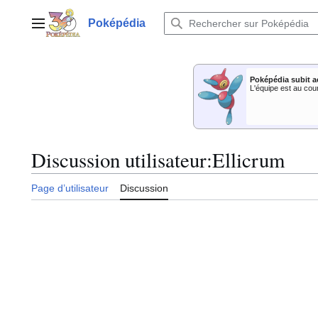
Aller
au
Poképédia
Menu principal
contenu
Poképédia subit a
L'équipe est au cou
Discussion utilisateur
:
Ellicrum
Page d’utilisateur
Discussion