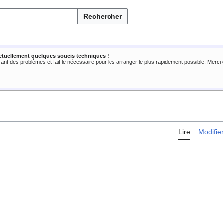
Rechercher
ctuellement quelques soucis techniques !
rant des problèmes et fait le nécessaire pour les arranger le plus rapidement possible. Merc
Lire
Modifie