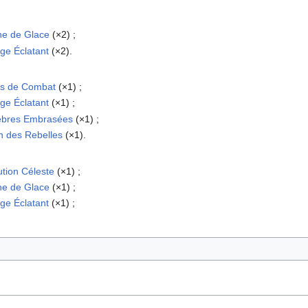
ne de Glace
(×2)
;
age Éclatant
(×2).
les de Combat
(×1)
;
age Éclatant
(×1)
;
nèbres Embrasées
(×1)
;
h des Rebelles
(×1).
ution Céleste
(×1)
;
ne de Glace
(×1)
;
age Éclatant
(×1)
;