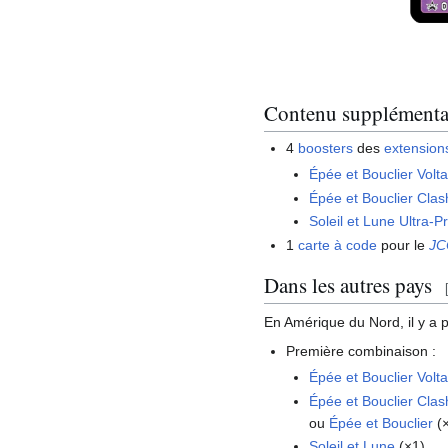
Contenu supplémenta
4
boosters
des
extension
Épée et Bouclier Volt
Épée et Bouclier Clas
Soleil et Lune Ultra-P
1
carte à code
pour le
JC
Dans les autres pays
En Amérique du Nord, il y a
Première combinaison
:
Épée et Bouclier Volt
Épée et Bouclier Clas
ou
Épée et Bouclier
(×
Soleil et Lune
(×1).