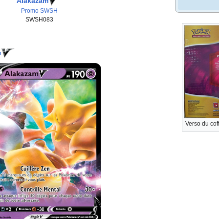
Alakazam
Promo SWSH
SWSH083
m
.
Verso du coff