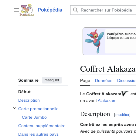
Aller
au
Poképédia
Menu principal
contenu
Poképédia subit a
L'équipe est au cou
Coffret Alakaz
Sommaire
masquer
Page
Données
Discussio
Début
Le
Coffret Alakazam
es
Description
en avant
Alakazam
.
Carte promotionnelle
Description
Afficher / masquer la sous-section Carte promotionnelle
[
modifier
]
Carte Jumbo
Contrôlez les esprits avec
Contenu supplémentaire
Avec de puissants pouvoirs p
Dans les autres pays