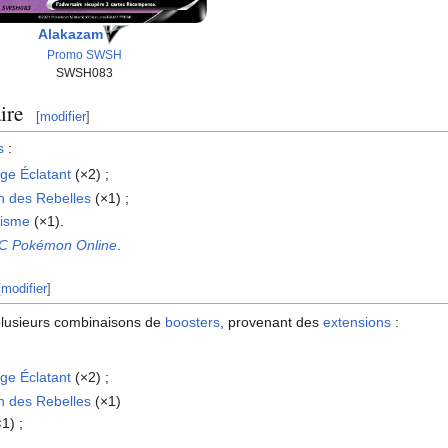
Alakazam
Promo SWSH
SWSH083
ire
[
modifier
]
s
:
age Éclatant
(×2)
;
h des Rebelles
(×1)
;
risme
(×1).
C Pokémon Online
.
[
modifier
]
 plusieurs combinaisons de
boosters
, provenant des
extensions
:
age Éclatant
(×2)
;
h des Rebelles
(×1)
1)
;