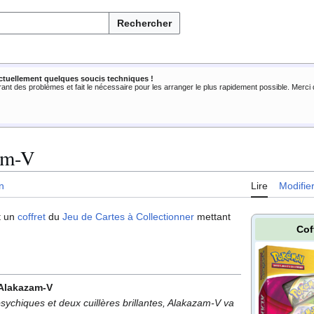
Rechercher
ctuellement quelques soucis techniques !
rant des problèmes et fait le nécessaire pour les arranger le plus rapidement possible. Merc
am-V
n
Lire
Modifie
t un
coffret
du
Jeu de Cartes à Collectionner
mettant
Cof
 Alakazam-V
sychiques et deux cuillères brillantes, Alakazam-V va