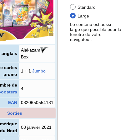
Standard
Large
Le contenu est aussi
large que possible pour la
fenêtre de votre
navigateur.
Alakazam
 anglais
Box
e cartes
1 + 1
Jumbo
promo
mbre de
4
boosters
EAN
0820650554131
Sorties
mérique
08 janvier 2021
du Nord