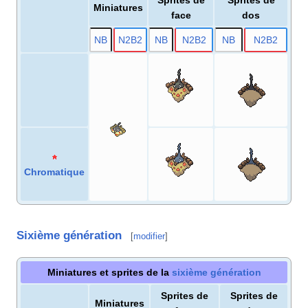
Miniatures
face
dos
N
B
N2
B2
N
B
N2
B2
N
B
N2
B2
Chromatique
Sixième génération
[
modifier
]
Miniatures et sprites de la
sixième génération
Sprites de
Sprites de
Miniatures