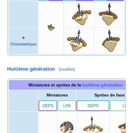
Chromatique
Huitième génération
[
modifier
]
Miniatures et sprites de la
huitième génération
Miniatures
Sprites de face
DE
PS
LPA
DE
PS
LPA