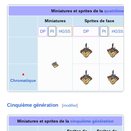
Miniatures et sprites de la
quatrième gé
Miniatures
Sprites de face
D
P
Pt
HG
SS
D
P
Pt
HG
SS
Chromatique
Cinquième génération
[
modifier
]
Miniatures et sprites de la
cinquième génération
Sprites de
Sprites de