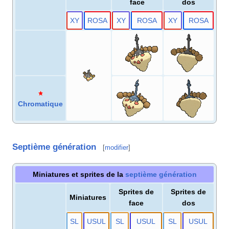
face
dos
X
Y
RO
SA
X
Y
RO
SA
X
Y
RO
SA
Chromatique
Septième génération
[
modifier
]
Miniatures et sprites de la
septième génération
Sprites de
Sprites de
Miniatures
face
dos
S
L
US
UL
S
L
US
UL
S
L
US
UL