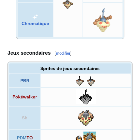
Chromatique
Jeux secondaires
[
modifier
]
Sprites de jeux secondaires
PBR
Pokéwalker
Sh
PDM
TO