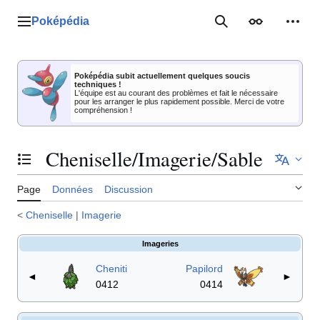
Aller
au
Poképédia
Menu principal
Rechercher
Apparence
Outil
contenu
Poképédia subit actuellement quelques soucis
techniques !
L'équipe est au courant des problèmes et fait le nécessaire
pour les arranger le plus rapidement possible. Merci de votre
compréhension !
Cheniselle/Imagerie/Sable
Basculer la table des matières
Page
Données
Discussion
<
Cheniselle
|
Imagerie
Imageries
Cheniti
Papilord
◄
►
0412
0414