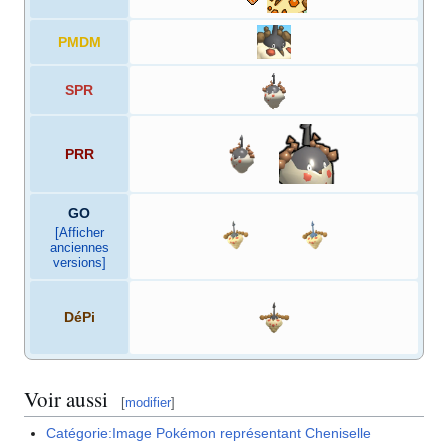
PMDM
SPR
PRR
GO
[Afficher
anciennes
versions]
DéPi
Voir aussi
[
modifier
]
Catégorie:Image Pokémon représentant Cheniselle